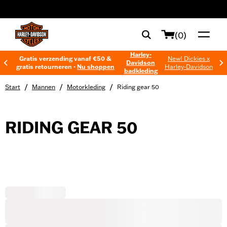
web accessibility
(0)
Harley-
Gratis verzending vanaf €50 &
New! Dickies x
Davidson
gratis retourneren -
Nu shoppen
Harley-Davidson
badkleding
/
/
/
Start
Mannen
Motorkleding
Riding gear 50
RIDING GEAR 50