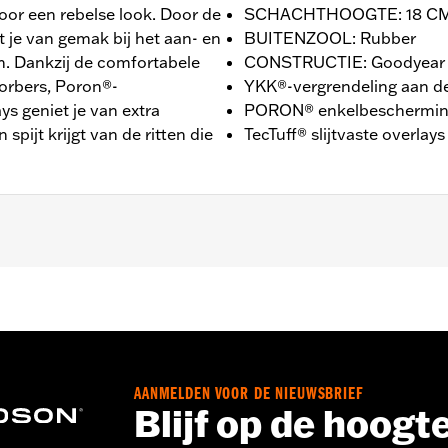
oor een rebelse look. Door de
SCHACHTHOOGTE: 18 CM
t je van gemak bij het aan- en
BUITENZOOL: Rubber
m. Dankzij de comfortabele
CONSTRUCTIE: Goodyear 
orbers, Poron®-
YKK®-vergrendeling aan de
s geniet je van extra
PORON® enkelbeschermi
spijt krijgt van de ritten die
TecTuff® slijtvaste overlays
OGTE: 18 CM / HAKHOOGTE: 3,8 CM
AANMELDEN VOOR DE NIEUWSBRIEF
Blijf op de hoogt