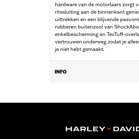
hardware van de motorlaars zorgt v
ritssluiting aan de binnenkant genie
uittrekken en een blijvende pasvor
rubberen buitenzool van ShockAbs
enkelbescherming en TecTuff-overlay
vertrouwen onderweg zodat je alleen 
je niet hebt gemaakt.
INFO
Geslacht:
Mannen
Functionele features:
Waterdicht
Technology:
Waterproof
Dimension Description:
SCHACHTHO