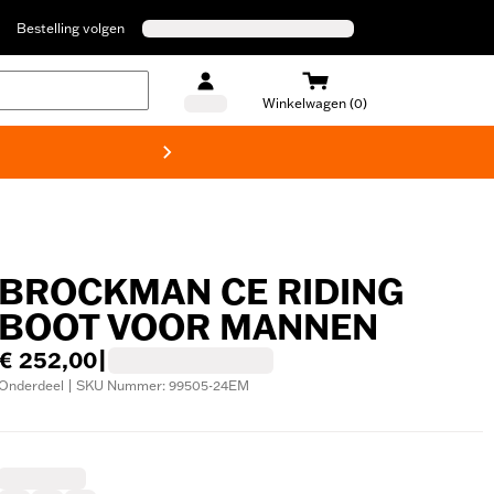
Bestelling volgen
Winkelwagen (0)
Harley
BROCKMAN CE RIDING
BOOT VOOR MANNEN
€ 252,00
|
Onderdeel | SKU Nummer: 99505-24EM