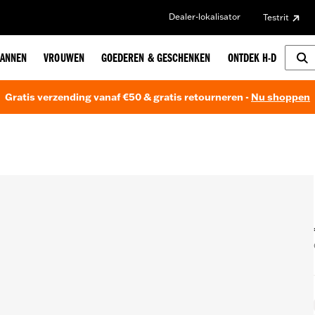
Dealer-lokalisator
Testrit
ANNEN
VROUWEN
GOEDEREN & GESCHENKEN
ONTDEK H-D
Gratis verzending vanaf €50 & gratis retourneren -
Nu shoppen