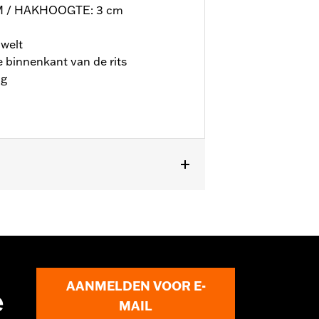
 / HAKHOOGTE: 3 cm
welt
 binnenkant van de rits
ng
AANMELDEN VOOR E-
e
MAIL