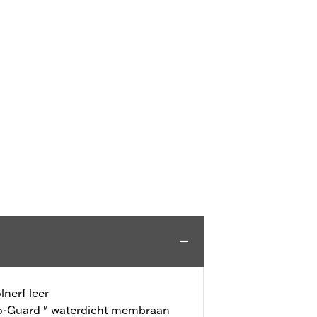
nerf leer
-Guard™ waterdicht membraan