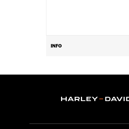
INFO
Past op '06-'17 Dyna, '08-'18 Softail 
Installatie-instructies
Per stuk verkocht:
Elk
In de doos:
Inclusief hardware en insta
GARANTIE:
,,,,,,,,,,,,,,,,,,,,,,,,,,,,,,,,,,,,,,,,,,,,,,,,,