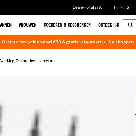
Dealer-lokalisator
Testrit
ANNEN
VROUWEN
GOEDEREN & GESCHENKEN
ONTDEK H-D
Gratis verzending vanaf €50 & gratis retourneren -
Nu shoppen
fwerking
Decoratieve hardware
/