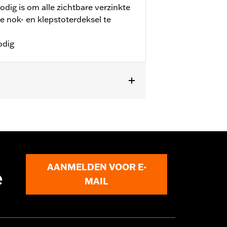
odig is om alle zichtbare verzinkte
 nok- en klepstoterdeksel te
odig
XRRSE) en Trike-modellen.
AANMELDEN VOOR E-
e
MAIL