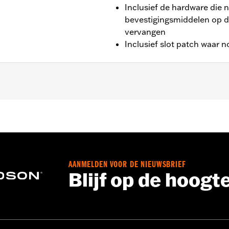
Inclusief de hardware die n
bevestigingsmiddelen op de
vervangen
Inclusief slot patch waar n
(behalve FLSB) en '08-later Touring (behalve '25-later FLTR
llatie-instructies
,,,,,,,,,,,,,,,,,,,
AANMELDEN VOOR DE NIEUWSBRIEF
Blijf op de hoogt