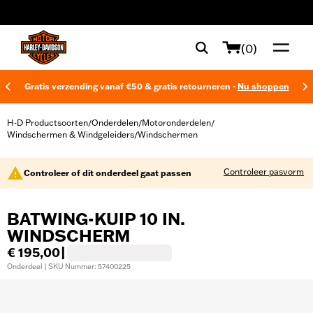
web accessibility
(0)
Gratis verzending vanaf €50 & gratis retourneren -
Nu shoppen
H-D Productsoorten
Onderdelen
Motoronderdelen
/
/
/
Windschermen & Windgeleiders
Windschermen
/
Controleer pasvorm
Controleer of dit onderdeel gaat passen
BATWING-KUIP 10 IN.
WINDSCHERM
€ 195,00
|
Onderdeel | SKU Nummer: 57400225