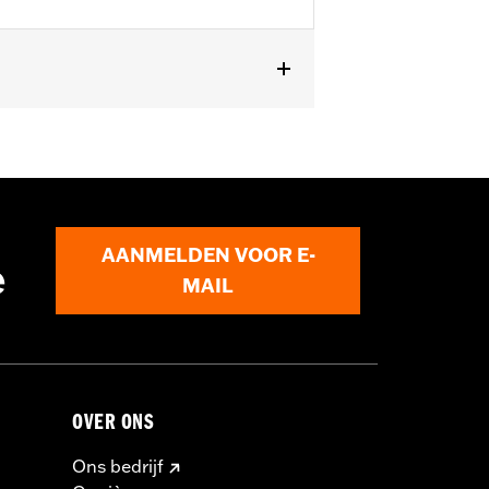
uim diameter stuur (behalve '96-'06
AANMELDEN VOOR E-
e
 een andere koppelings- en/of
MAIL
eerd. Controleer lokale wetgeving om te
OVER ONS
Ons bedrijf