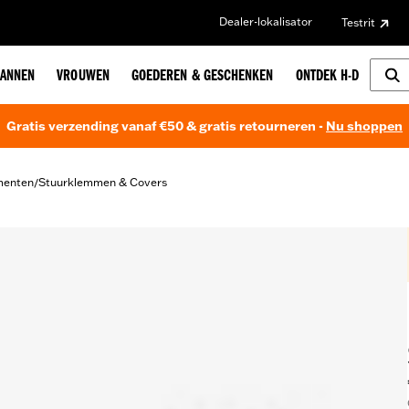
Dealer-lokalisator
Testrit
ANNEN
VROUWEN
GOEDEREN & GESCHENKEN
ONTDEK H-D
Gratis verzending vanaf €50 & gratis retourneren -
Nu shoppen
menten
Stuurklemmen & Covers
/