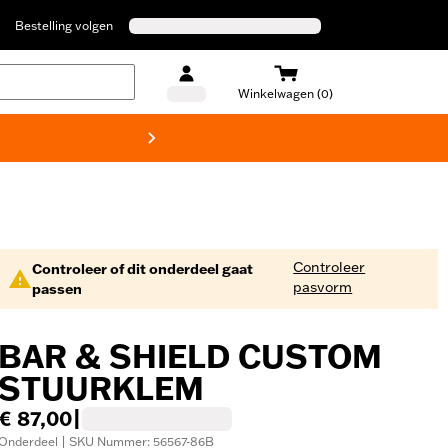
Bestelling volgen
Winkelwagen (0)
Harley
Controleer
Controleer of dit onderdeel gaat
pasvorm
passen
BAR & SHIELD CUSTOM
STUURKLEM
€ 87,00
|
Onderdeel | SKU Nummer: 56567-86B