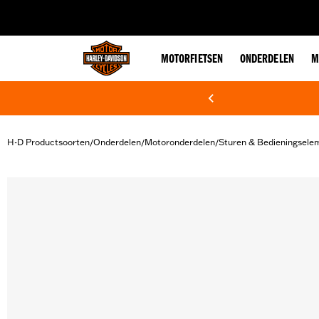
web accessibility
MOTORFIETSEN
ONDERDELEN
M
H-D Productsoorten
Onderdelen
Motoronderdelen
Sturen & Bedieningsele
/
/
/