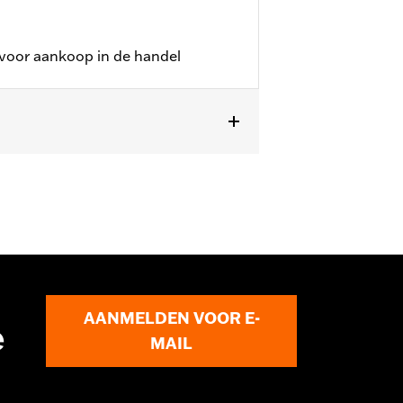
 voor aankoop in de handel
FLTRXSE) modellen met harde
AANMELDEN VOOR E-
e
MAIL