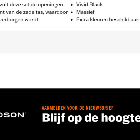
 vult deze set de openingen
Vivid Black
nt van de zadeltas, waardoor
Massief
verborgen wordt.
Extra kleuren beschikbaar
HRXS, FLHX, FLHXS, '23-later FLHXSE, FLTRX, FLTRXS en 
 zadeltasbeschermbeugelrails.
 en rechts, met de benodigde bevestigingsmaterialen
AANMELDEN VOOR DE NIEUWSBRIEF
Blijf op de hoogt