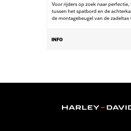
Voor rijders op zoek naar perfectie,
tussen het spatbord en de achterka
de montagebeugel van de zadeltas 
INFO
Past op '14-'24 Touring (behalve FL
zadeltassen. Past niet met accessoire
Installatie-instructies
Per stuk verkocht:
Twee
In de doos:
Zadeltas vulstrips, links