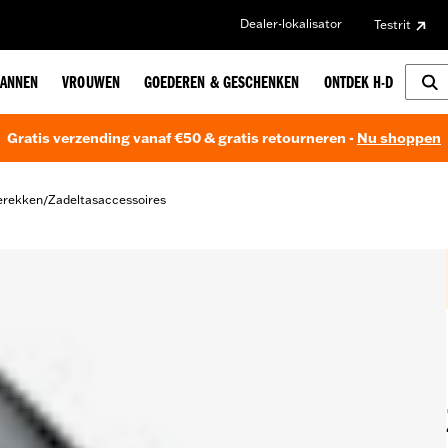
Dealer-lokalisator
Testrit
ANNEN
VROUWEN
GOEDEREN & GESCHENKEN
ONTDEK H-D
Gratis verzending vanaf €50 & gratis retourneren -
Nu shoppen
erekken
Zadeltasaccessoires
/