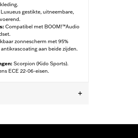
kleding.
Luxueus gestikte, uitneembare,
fvoerend.
s
:
Compatibel met BOOM!™Audio
set.​
ekbaar zonnescherm met 95%
tikrascoating aan beide zijden.
ingen
:
Scorpion (Kido Sports).
gens ECE 22-06-eisen.