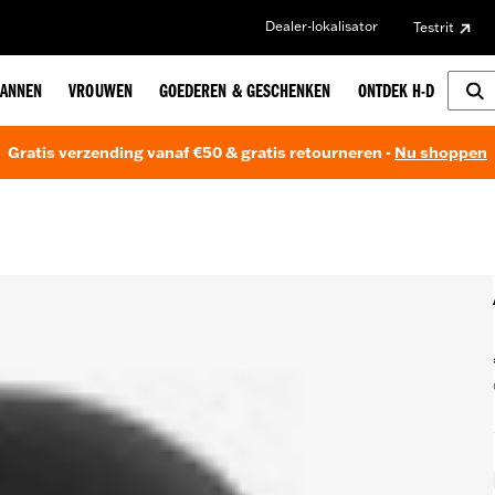
Dealer-lokalisator
Testrit
ANNEN
VROUWEN
GOEDEREN & GESCHENKEN
ONTDEK H-D
Gratis verzending vanaf €50 & gratis retourneren -
Nu shoppen