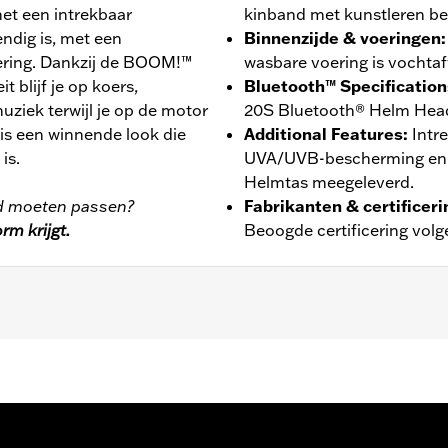
et een intrekbaar
kinband met kunstleren be
ndig is, met een
Binnenzijde & voeringen
:
ering. Dankzij de BOOM!™
wasbare voering is vochta
 blijf je op koers,
Bluetooth™ Specification
uziek terwijl je op de motor
20S Bluetooth® Helm Head
 is een winnende look die
Additional Features
:
Intr
is.
UVA/UVB-bescherming en an
Helmtas meegeleverd.
fd moeten passen?
Fabrikanten & certificer
rm krijgt.
Beoogde certificering vol
oering
,
Vochtafvoerend
 Ga naar
www.h-d.com/garantie
voor meer info