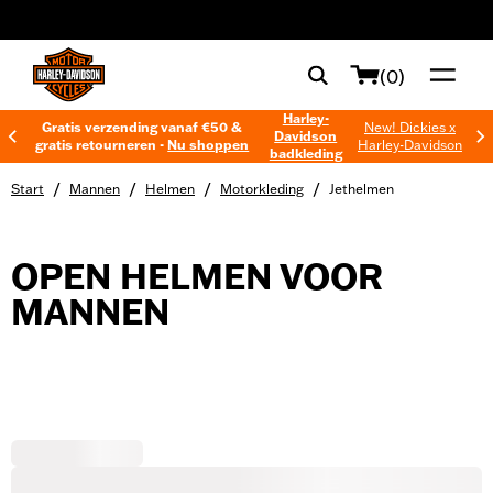
web accessibility
(0)
Harley-
Gratis verzending vanaf €50 &
New! Dickies x
Davidson
gratis retourneren -
Nu shoppen
Harley-Davidson
badkleding
/
/
/
/
Start
Mannen
Helmen
Motorkleding
Jethelmen
OPEN HELMEN VOOR
MANNEN