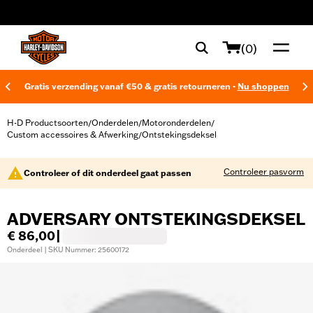
web accessibility
(0)
Gratis verzending vanaf €50 & gratis retourneren -
Nu shoppen
H-D Productsoorten
Onderdelen
Motoronderdelen
/
/
/
Custom accessoires & Afwerking
Ontstekingsdeksel
/
Controleer pasvorm
Controleer of dit onderdeel gaat passen
ADVERSARY ONTSTEKINGSDEKSEL
€ 86,00
|
Onderdeel | SKU Nummer: 25600172