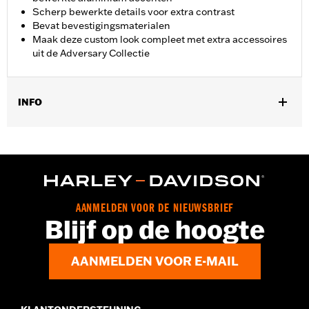
Scherp bewerkte details voor extra contrast
Bevat bevestigingsmaterialen
Maak deze custom look compleet met extra accessoires
uit de Adversary Collectie
INFO
Past op ’17–’25 modellen met Milwaukee-Eight® motor (behalve
’23-later FLHXSE en FLTRXSE, ’24-later FLHX, FLTRX en
FLTRXSTSE, ’25-later FLHXU en FLTRXRRSE en ’25-later Softail
modellen).
Installatie-instructies
Collectie:
Adversary
AANMELDEN VOOR DE NIEUWSBRIEF
Blijf op de hoogte
GARANTIE:
,,,,,,,,,,,,,,,,,,,,,,,,,,,,,,,,,,,,,,,,,,,,,,,,,,,,,,,,,,,,,,,,
NOTITIES:
Bij het verwijderen en installeren van
kleppendeksels moeten misschien nieuwe pakkingen
AANMELDEN VOOR E-MAIL
worden geplaatst. Vraag je dealer om informatie.