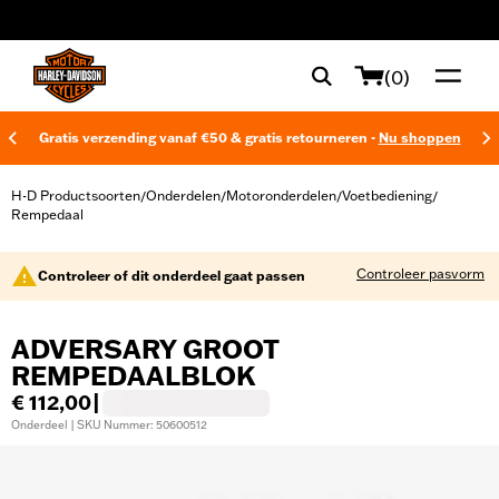
web accessibility
(0)
Gratis verzending vanaf €50 & gratis retourneren -
Nu shoppen
H-D Productsoorten
Onderdelen
Motoronderdelen
Voetbediening
/
/
/
/
Rempedaal
Controleer pasvorm
Controleer of dit onderdeel gaat passen
ADVERSARY GROOT
REMPEDAALBLOK
€ 112,00
|
Onderdeel | SKU Nummer: 50600512