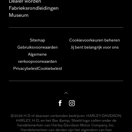
Dealer worden
Fabrieksrondleidingen
Museum
Sitemap
Cookievoorkeuren beheren
Gebruiksvoorwaarden
Jij bent belangrijk voor ons
Algemene
verkoopvoorwaarden
Privacybeleid
Cookiebeleid
©2026 H-D of daaraan verbonden bedrijven. HARLEY-DAVIDSON,
HARLEY, H-D, en het Bar &amp; Shield-logo vallen onder de
handelsmerken van Harley-Davidson Motor Company, Inc.
Handelsmerken van derden zijn het eigendom van hun