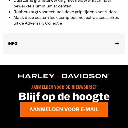
Duurzame grafietafwerking met heldere machinaal
bewerkte aluminium accenten
Rubber zorgt voor een positieve grip tijdens het rijden.
Maak deze custom look compleet met extra accessoires
uit de Adversary Collectie
INFO
Past op '12-'16 FLD, '86-'17 FL Softail en '80-later Touring
(behalve '25-later FLTRXRRSE) en Trike-modellen.
Installatie-instructies
Collectie:
Adversary
AANMELDEN VOOR DE NIEUWSBRIEF
Blijf op de hoogte
AANMELDEN VOOR E-MAIL