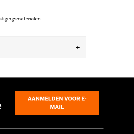
tigingsmaterialen.
.
terset met eendelige achterplaat, top-
AANMELDEN VOOR E-
e
MAIL