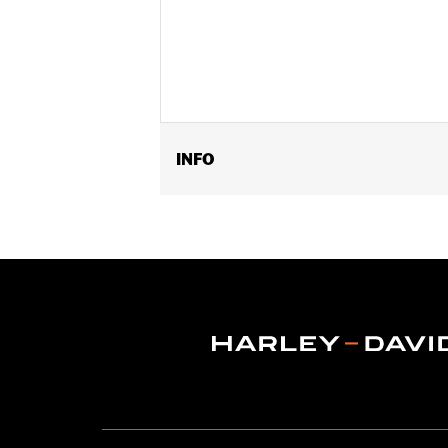
INFO
Past op '09-'11 FXCW en FXCWC, '13-
Installatie-instructies
Positie op de motorfiets:
Achter
Per stuk verkocht:
Twee
Materiaal:
Big-bore cilinders, big-bor
end pakkingset en heavy-duty koppel
In de doos:
Inclusief paar achterasm