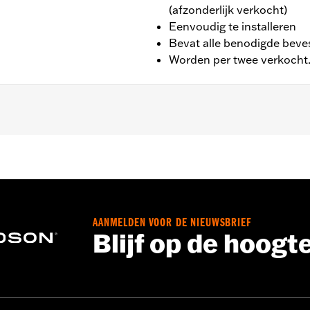
(afzonderlijk verkocht)
Eenvoudig te installeren
Bevat alle benodigde beves
Worden per twee verkocht
later FXSB en FXSBSE eb '16-later FXSE modellen.
e flat-top zuigers en ringen, SE-255 nokken, stage I luchtfil
AANMELDEN VOOR DE NIEUWSBRIEF
ingsveer
Blijf op de hoogt
oercovers en alle benodigde bevestigingshardware