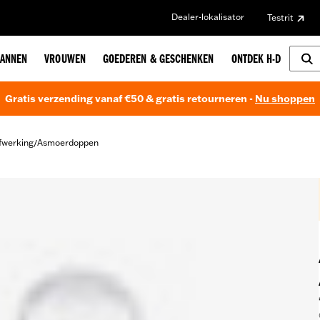
Dealer-lokalisator
Testrit
ANNEN
VROUWEN
GOEDEREN & GESCHENKEN
ONTDEK H-D
Gratis verzending vanaf €50 & gratis retourneren -
Nu shoppen
fwerking
Asmoerdoppen
/