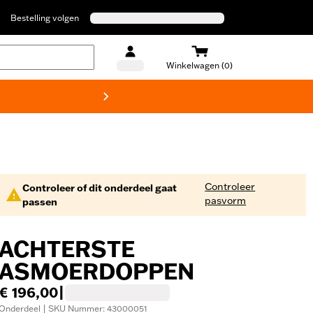
Bestelling volgen
Winkelwagen (0)
Harley
Controleer
Controleer of dit onderdeel gaat
pasvorm
passen
ACHTERSTE
ASMOERDOPPEN
€ 196,00
|
Onderdeel | SKU Nummer: 43000051