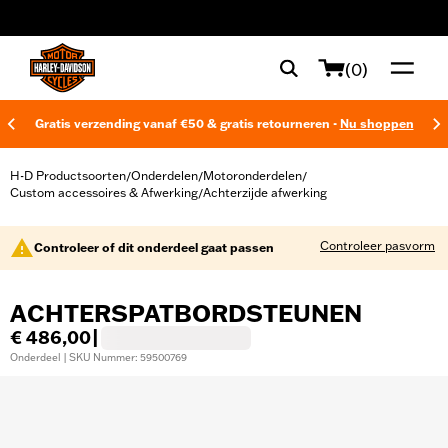
web accessibility
(0)
Gratis verzending vanaf €50 & gratis retourneren -
Nu shoppen
H-D Productsoorten
Onderdelen
Motoronderdelen
/
/
/
Custom accessoires & Afwerking
Achterzijde afwerking
/
Controleer pasvorm
Controleer of dit onderdeel gaat passen
ACHTERSPATBORDSTEUNEN
€ 486,00
|
Onderdeel | SKU Nummer: 59500769