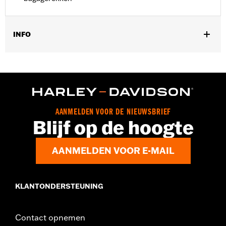
INFO
Past op '18-later FLHC, FLHCS en '24 FLI modellen.
Installatie-instructies
Per stuk verkocht:
Twee
In de doos:
Linker en rechter spatbordsteuncovers,
bevestigingsmateriaal en installatie-instructies
AANMELDEN VOOR DE NIEUWSBRIEF
Blijf op de hoogte
AANMELDEN VOOR E-MAIL
KLANTONDERSTEUNING
Contact opnemen