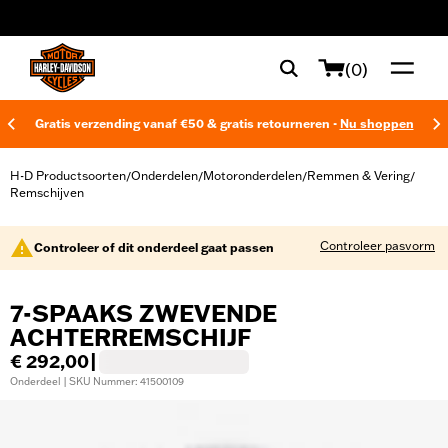
web accessibility
(0)
Gratis verzending vanaf €50 & gratis retourneren -
Nu shoppen
H-D Productsoorten
Onderdelen
Motoronderdelen
Remmen & Vering
/
/
/
/
Remschijven
Controleer pasvorm
Controleer of dit onderdeel gaat passen
7-SPAAKS ZWEVENDE
ACHTERREMSCHIJF
€ 292,00
|
Onderdeel | SKU Nummer: 41500109