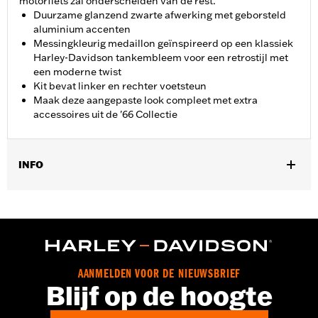
motorfiets zal onderscheiden van de rest.
Duurzame glanzend zwarte afwerking met geborsteld
aluminium accenten
Messingkleurig medaillon geïnspireerd op een klassiek
Harley-Davidson tankembleem voor een retrostijl met
een moderne twist
Kit bevat linker en rechter voetsteun
Maak deze aangepaste look compleet met extra
accessoires uit de '66 Collectie
INFO
Past op de passagierspositie op '20-later LiveWire', '18-later
Softail-modellen, '22-later FXLRS, FXLRST) en '21-later
Revolution Max-modellen.
Installatie-instructies
Collectie:
'66 Collection
AANMELDEN VOOR DE NIEUWSBRIEF
Per stuk verkocht:
Twee
Blijf op de hoogte
In de doos:
Linker en rechter voetsteun en montageinstructies