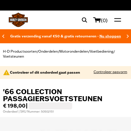
web accessibility
(0)
Gratis verzending vanaf €50 & gratis retourneren -
Nu shoppen
H-D Productsoorten
Onderdelen
Motoronderdelen
Voetbediening
/
/
/
/
Voetsteunen
Controleer pasvorm
Controleer of dit onderdeel gaat passen
'66 COLLECTION
PASSAGIERSVOETSTEUNEN
€ 198,00
|
Onderdeel | SKU Nummer: 50502151