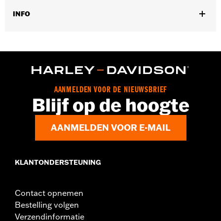
INFO
Past op ’18-later FXBB, FXLR , FXST en FXBBS modellen.
Diameter:
5.75
Materiaaldiameter maateenheid:
Inches
Per stuk verkocht:
Elk
In de doos:
Koplamp sierring
AANMELDEN VOOR DE NIEUWSBRIEF
Blijf op de hoogte
AANMELDEN VOOR E-MAIL
KLANTONDERSTEUNING
Contact opnemen
Bestelling volgen
Verzendinformatie