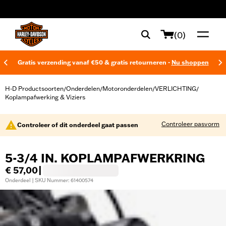
web accessibility
(0)
Gratis verzending vanaf €50 & gratis retourneren -
Nu shoppen
H-D Productsoorten
Onderdelen
Motoronderdelen
VERLICHTING
/
/
/
/
Koplampafwerking & Viziers
Controleer pasvorm
Controleer of dit onderdeel gaat passen
5-3/4 IN. KOPLAMPAFWERKRING
€ 57,00
|
Onderdeel | SKU Nummer: 61400574