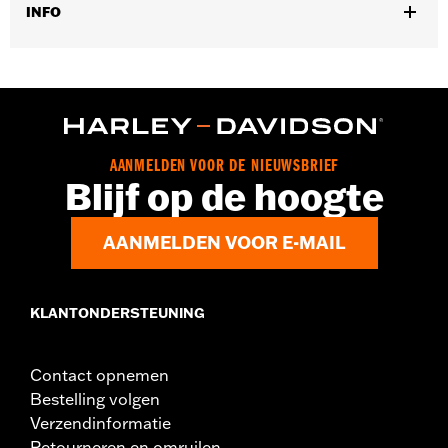
INFO
Past op '15-later XG (behalve XG750A), '08-later XL zonder ABS-
remsysteem en '13-'17 FXSB modellen zonder ABS-remsysteem.
Positie op de motorfiets:
Voorkant
Per stuk verkocht:
Elk
In de doos:
Lagers, afstandsbussen en instructie-overzicht
AANMELDEN VOOR DE NIEUWSBRIEF
Blijf op de hoogte
AANMELDEN VOOR E-MAIL
KLANTONDERSTEUNING
Contact opnemen
Bestelling volgen
Verzendinformatie
Retourneren en omruilen