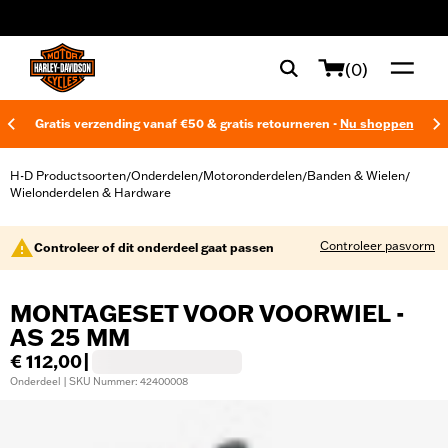
web accessibility
(0)
Gratis verzending vanaf €50 & gratis retourneren -
Nu shoppen
H-D Productsoorten
Onderdelen
Motoronderdelen
Banden & Wielen
/
/
/
/
Wielonderdelen & Hardware
Controleer pasvorm
Controleer of dit onderdeel gaat passen
MONTAGESET VOOR VOORWIEL -
AS 25 MM
€ 112,00
|
Onderdeel | SKU Nummer: 42400008