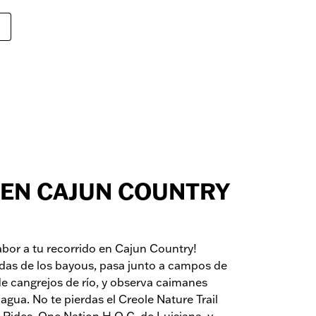
. EN CAJUN COUNTRY
abor a tu recorrido en Cajun Country!
das de los bayous, pasa junto a campos de
de cangrejos de río, y observa caimanes
l agua. No te pierdas el Creole Nature Trail
Rides, One Nation H.O.G. de Luisiana, y