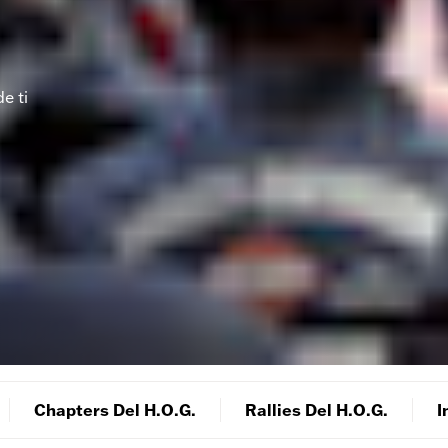
e ti
Chapters Del H.O.G.
Rallies Del H.O.G.
I