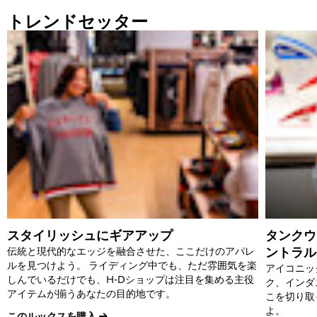
トレンドセッター
スタイリッシュにギアアップ
タンクウ
ントラル
伝統と現代的なエッジを融合させた、ここだけのアパレ
ルを見つけよう。 ライディング中でも、ただ雰囲気を楽
アイコニッ
しんでいるだけでも、H-Dショップは注目を集める主役
ク、インダ
アイテムが揃うあなたの目的地です。
こを切り取
よ。
このルックスを購入