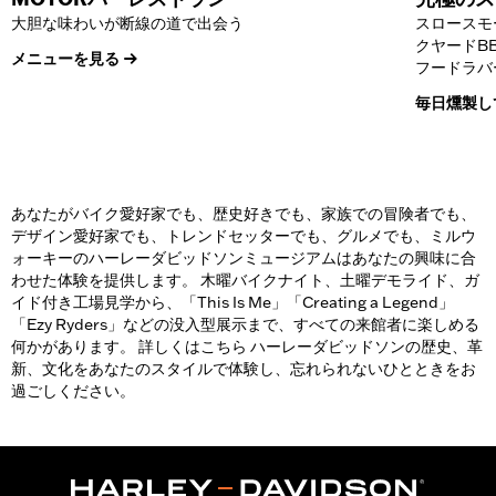
大胆な味わいが断線の道で出会う
スロースモ
クヤードBBQ
メニューを見る
フードラバ
毎日燻製し
あなたがバイク愛好家でも、歴史好きでも、家族での冒険者でも、
デザイン愛好家でも、トレンドセッターでも、グルメでも、ミルウ
ォーキーのハーレーダビッドソンミュージアムはあなたの興味に合
わせた体験を提供します。 木曜バイクナイト、土曜デモライド、ガ
イド付き工場見学から、「This Is Me」「Creating a Legend」
「Ezy Ryders」などの没入型展示まで、すべての来館者に楽しめる
何かがあります。 詳しくはこちら ハーレーダビッドソンの歴史、革
新、文化をあなたのスタイルで体験し、忘れられないひとときをお
過ごしください。