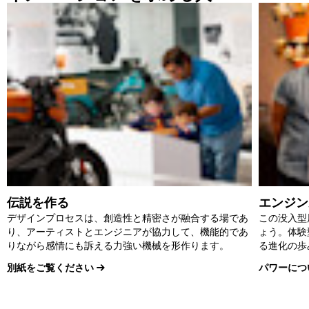
伝説を作る
エンジン
デザインプロセスは、創造性と精密さが融合する場であ
この没入型
り、アーティストとエンジニアが協力して、機能的であ
ょう。体験
りながら感情にも訴える力強い機械を形作ります。
る進化の歩
別紙をご覧ください
パワーにつ