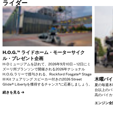
ライダー
H.O.G.™ ライドホーム・モーターサイク
ル・プレゼント企画
H-Dミュージアムを訪れて、2026年9月10日～12日にミ
ズーリ州ブランソンで開催される2026年ナショナル
H.O.G.ラリーで授与される、Rockford Fosgate® Stage
木曜バイ
III Kit フェアリング スピーカー付きの2026 Street
Glide® Libertyを獲得するチャンス*に応募しましょう。
夏の毎週木
台以上のバ
続きを見る
高のバイカ
エンジン全