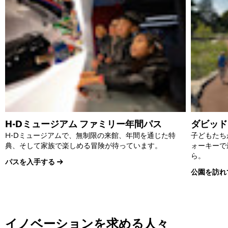
H-Dミュージアム ファミリー年間パス
ダビッド
H-Dミュージアムで、無制限の来館、年間を通じた特
子どもたち
典、そして家族で楽しめる冒険が待っています。
ォーキーで
ら。
パスを入手する
公園を訪れ
イノベーションを求める人々