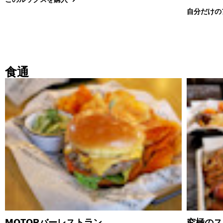
自分だけの
食通
MOTORバーレストラン
究極のス