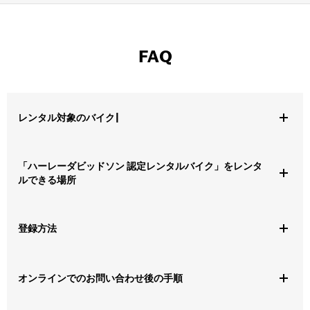
FAQ
レンタル対象のバイク|
世界各地、数百か所の便利な拠点で、新モデルを幅広くご用意して
「ハーレーダビッドソン 認定レンタルバイク」をレンタ
います。 詳しくは、オンラインで閲覧してお問い合わせいただく
ルできる場所
か、お近くの「ハーレーダビッドソン認定レンタルバイク」ディー
ラーにご確認ください。 現行モデルから、気になるバイクを見つけ
てください。
世界各地、数百か所の便利な拠点で、旅行中や愛車の車検中に、ま
登録方法
たは長めの試乗として、バイクをレンタルできます。
米国： レンタル事業の管理は以下の会社が行っています。
EagleRider Rentals and Tours
レンタルロケーター
で場所を検索して"book online"（オンライン
オンラインでのお問い合わせ後の手順
日本国内：
ハーレーダビッドソン認定レンタルバイ
ク拠点にお
予約）をクリックしてください。米国内の場合は
www.eaglerider.com
から直接ご予約いただけます。
越しください