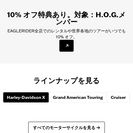
い上げいただくこともできます。
拠点で追加損害賠償保険や車両損害補償を追加できます。 保険およ
び損害・盗難補償についての詳細をご確認ください。 バイク保険に
10% オフ特典あり。対象：H.O.G.メ
ご加入済みの場合は、バイクレンタルが対象かどうかを保険会社に
ンバー
ご確認ください。 また、クレジットカードに付帯の保険の補償範囲
も確認してください。
EAGLERIDER全店でのレンタルや世界各地のツアーがいつでも
10% オフ。
ラインナップを見る
Harley-Davidson X
Grand American Touring
Cruiser
すべてのモーターサイクルを見る