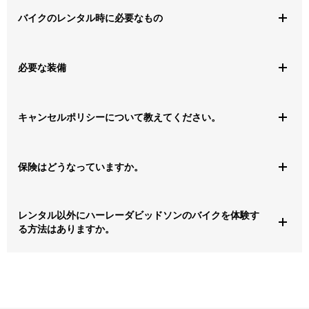
確認のEメールが届きます。 米国外では、お選びいただいた「ハー
バイクのレンタル時に必要なもの
レーダビッドソン認定レンタルバイク」ディーラーから、お客様の
ご要望についてご連絡させていただきます。
バイクのレンタル時には、有効な二輪免許証と大手会社のクレジッ
二輪車の運転を許可する免許の裏書/免許証
トカードをお持ちください。冒険心もお忘れなく。
必要な装備
大手会社のクレジットカード
レンタルできる最少年齢 は国や地域によって異なります。米国
快適で安全な走行のために、ヘルメットと適切なライディングギア
では21歳以上と定められています。
キャンセルポリシーについて教えてください。
が必要です。
米国： DOTの認可を受けているヘルメットが必要です。 すべて
のバイクレンタルに、ライダーと同乗者分の半帽タイプヘルメッ
米国外： 場所によって異なります。お問い合わせの際に、「ハーレ
保険はどうなっていますか。
ト（DOT認可）の無料貸し出しが含まれています。 多くの拠点
ーダビッドソン認定レンタルバイク」ディーラーにご確認くださ
い。
で3/4ヘルメットまたはフルフェイスヘルメットの無料貸し出し
も行っておりますが、タイミングによってはご用意できない場合
米国外： 「ハーレーダビッドソン認定レンタルバイク」ディーラー
USA: ご予約確定後は返金不可です。 ご予定より早く返却する場合
レンタル以外にハーレーダビッドソンのバイクを体験す
もあります。
の多くでは、レンタル時に追加損害賠償保険、個人障害保険、対物
も返金はいたしかねます。
る方法はありますか。
補償をお選びいただけます。 保険オプションについてはディーラー
米国外： CEの認可を受けているギア（ヘルメット、ズボン、ジ
にご確認ください。 バイク保険にご加入済みの場合は、バイクレン
ャケット、ブーツ、グローブ）が必要です。
タルが対象かどうかを保険会社にご確認ください。
試乗体験や
イベント
参加の他、
ツアーを予約
することもできます。
ご利用のディーラーによっては有料での貸し出しを行っておりま
米国： すべてのレンタルに、バイクをレンタルする州の最低責任限
す。また、ディーラーのショールームで豊富な製品から選んでお買
度の賠償責任補償が含まれています。 EAGLERIDERのほとんどの