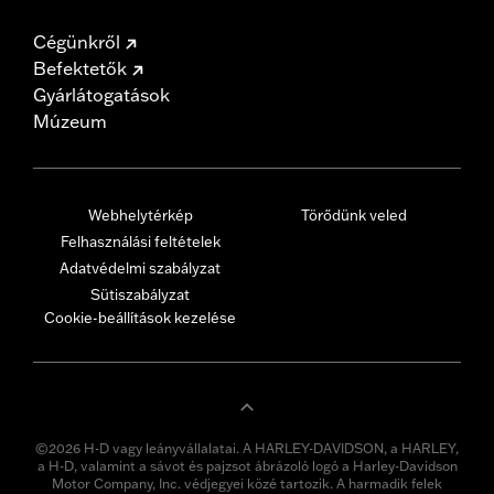
Cégünkről
Befektetők
Gyárlátogatások
Múzeum
Webhelytérkép
Törődünk veled
Felhasználási feltételek
Adatvédelmi szabályzat
Sütiszabályzat
Cookie-beállítások kezelése
©2026 H-D vagy leányvállalatai. A HARLEY-DAVIDSON, a HARLEY,
a H-D, valamint a sávot és pajzsot ábrázoló logó a Harley-Davidson
Motor Company, Inc. védjegyei közé tartozik. A harmadik felek