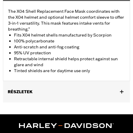
The X04 Shell Replacement Face Mask coordinates with
the X04 helmet and optional helmet comfort sleeve to offer
3-in-1 versatility. This mask features intake vents for
breathing.”
Fits X04 helmet shells manufactured by Scorpion
100% polycarbonate
Anti-scratch and anti-fog coating
95% UV protection
Retractable internal shield helps protect against sun
glare and wind
Tinted shields are for daytime use only
RÉSZLETEK
Gender:
Men
Collection:
Genuine Motorclothes
WARRANTY:
90 day limited warranty – Go to
www.h-
d.com/warranty
for full details