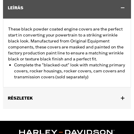
LEÍRÁS
These black powder coated engine covers are the perfect
start in converting your powertrain to a striking wrinkle
black look. Manufactured from Original Equipment
components, these covers are masked and painted on the
factory production paint line to ensure a matching wrinkle
black or texture black finish and a perfect fit.
Complete the "blacked-out" look with matching primary
covers, rocker housings, rocker covers, cam covers and
transmission covers (sold separately)
RÉSZLETEK
Fits '06-'17 Dyna® (except FXDLS), '07-'17 Softail® (except FLSS,
FLSTFBS, FXCW, FXCWC, FXSB and FXSE), and '07-'16 Touring
and Trike models. Does not fit models equipped with a hydraulic
clutch.