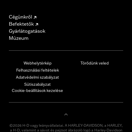
Cégünkről
Befektetők
Gyárlátogatások
Múzeum
Webhelytérkép
Törődünk veled
Felhasználási feltételek
Adatvédelmi szabályzat
Sütiszabályzat
Cookie-beállítások kezelése
©2026 H-D vagy leányvállalatai. A HARLEY-DAVIDSON, a HARLEY,
a H-D, valamint a sávot és pajzsot ábrázoló logó a Harley-Davidson