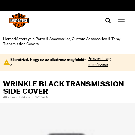
web accessibility
Home
Motorcycle Parts & Accessories
Custom Accessories & Trim
/
/
/
Transmission Covers
Felszereltség
Ellenőrizd, hogy ez az alkatrész megfelelő-
ellenőrzése
e!
WRINKLE BLACK TRANSMISSION
SIDE COVER
Alkatrész | Cikkszám: 37135-06