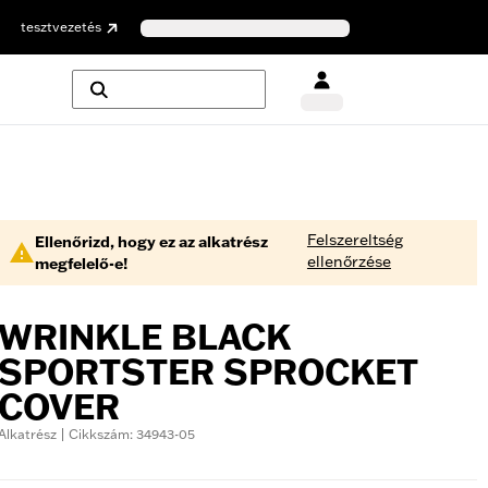
tesztvezetés
Felszereltség
Ellenőrizd, hogy ez az alkatrész
ellenőrzése
megfelelő-e!
WRINKLE BLACK
SPORTSTER SPROCKET
COVER
Alkatrész | Cikkszám: 34943-05