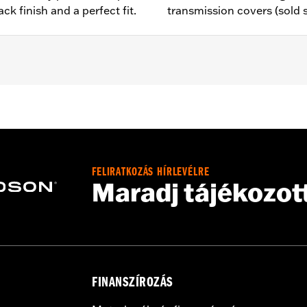
ck finish and a perfect fit.
transmission covers (sold 
 models equipped with Rear Set Foot Controls P/N 50700040.
– Go to
www.h-d.com/warranty
for full details
e covers may require purchase of new gaskets. See dealer f
FELIRATKOZÁS HÍRLEVÉLRE
Maradj tájékozot
FINANSZÍROZÁS