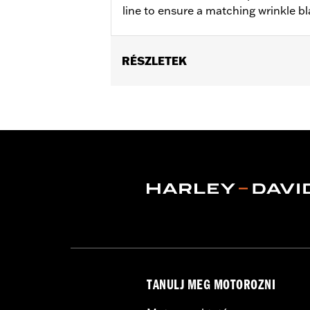
line to ensure a matching wrinkle bla
RÉSZLETEK
Fits '04-'22 XL models. Does not fit
Sold In Units:
Each
In the Box:
Sprocket cover only
WARRANTY:
1 year limited warranty 
NOTES:
Removing and installing engin
TANULJ MEG MOTOROZNI