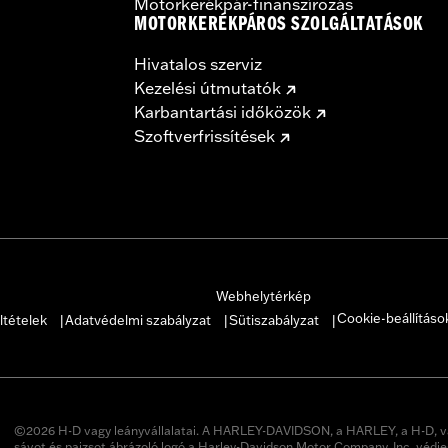
Motorkerékpár-finanszírozás
MOTORKERÉKPÁROS SZOLGÁLTATÁSOK
Hivatalos szerviz
Kezelési útmutatók
Karbantartási időközök
Szoftverfrissítések
Webhelytérkép
Cookie-beállításo
ltételek
Adatvédelmi szabályzat
Sütiszabályzat
|
|
|
©2026 H-D vagy leányvállalatai. A HARLEY-DAVIDSON, a HARLEY, a H-D, v
sávot és pajzsot ábrázoló logó a Harley-Davidson Motor Company, Inc. védje