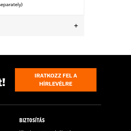
separately)
or information.
IRATKOZZ FEL A
t!
HÍRLEVÉLRE
BIZTOSÍTÁS