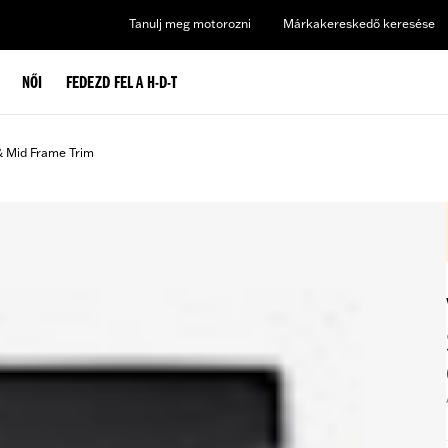
Tanulj meg motorozni
Márkakereskedő keresése
NŐI
FEDEZD FEL A H-D-T
& Mid Frame Trim