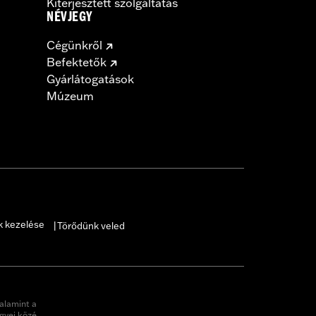
Kiterjesztett szolgáltatás
NÉVJEGY
Cégünkről
Befektetők
Gyárlátogatások
Múzeum
k kezelése
Törődünk veled
|
alamint a
gyei közé