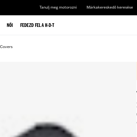
Tanulj meg motorozni
Márkakereskedő keresése
NŐI
FEDEZD FEL A H-D-T
 Covers