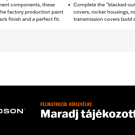
ment components, these
Complete the "blacked-out
he factory production paint
covers, rocker housings, r
ck finish and a perfect fit.
transmission covers (sold 
,,,,,,,,,,,,,,,,,,
e covers may require purchase of new gaskets. See dealer f
FELIRATKOZÁS HÍRLEVÉLRE
Maradj tájékozot