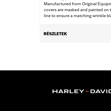
Manufactured from Original Equip
covers are masked and painted on t
line to ensure a matching wrinkle bla
RÉSZLETEK
Fits '06-'22 XL models.
Sold In Units:
Each
In the Box:
Bushings only
WARRANTY:
,,,,,,,,,,,,,,,,,,,,,,,,,,,,,,,,,,,,,,,,,,,,,,
NOTES:
Removing and installing engin