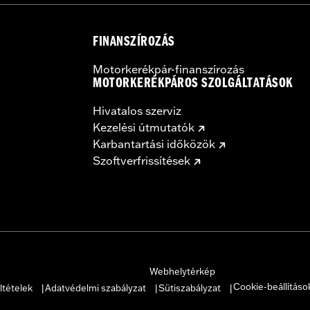
FINANSZÍROZÁS
Motorkerékpár-finanszírozás
MOTORKERÉKPÁROS SZOLGÁLTATÁSOK
Hivatalos szerviz
Kezelési útmutatók
Karbantartási időközök
Szoftverfrissítések
Webhelytérkép
Cookie-beállításo
ltételek
Adatvédelmi szabályzat
Sütiszabályzat
|
|
|