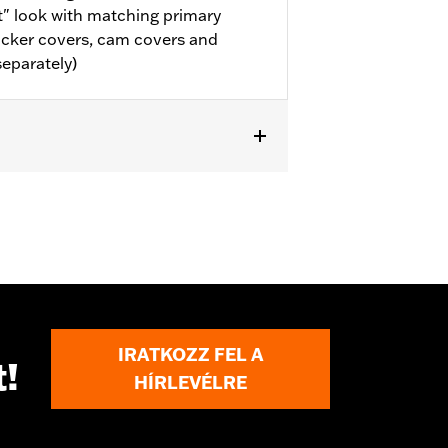
" look with matching primary
ocker covers, cam covers and
separately)
or information.
IRATKOZZ FEL A
t!
HÍRLEVÉLRE