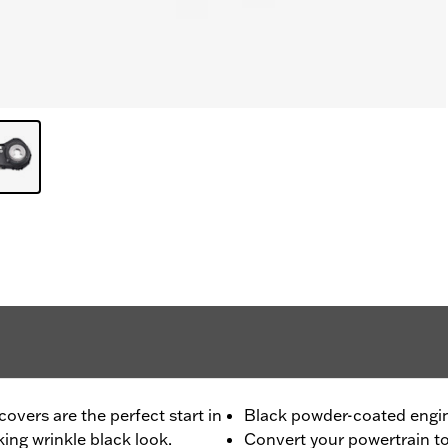
vers are the perfect start in
Black powder-coated engi
king wrinkle black look.
Convert your powertrain to 