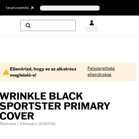
tesztvezetés
Felszereltség
Ellenőrizd, hogy ez az alkatrész
ellenőrzése
megfelelő-e!
WRINKLE BLACK
SPORTSTER PRIMARY
COVER
Alkatrész | Cikkszám: 25307-06