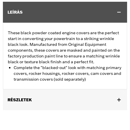
LEÍRÁS
These black powder coated engine covers are the perfect
start in converting your powertrain to a striking wrinkle
black look. Manufactured from Original Equipment
components, these covers are masked and painted on the
factory production paint line to ensure a matching wrinkle
black or texture black finish and a perfect fit.
Complete the "blacked-out" look with matching primary
covers, rocker housings, rocker covers, cam covers and
transmission covers (sold separately)
RÉSZLETEK
Fits '07-'15 Touring and Trike models (except FLHTCUL and
FLHTKL).
Sold In Units:
Each