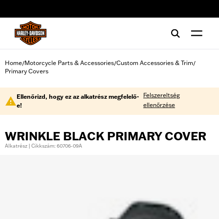
web accessibility
Home
Motorcycle Parts & Accessories
Custom Accessories & Trim
/
/
/
Primary Covers
Felszereltség
Ellenőrizd, hogy ez az alkatrész megfelelő-
ellenőrzése
e!
WRINKLE BLACK PRIMARY COVER
Alkatrész | Cikkszám: 60706-09A