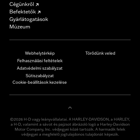
Cégünkről
Befektetők
Gyárlátogatások
Múzeum
Webhelytérkép
Törődünk veled
Felhasználási feltételek
Adatvédelmi szabályzat
Sütiszabályzat
Cookie-beállítások kezelése
©2026 H-D vagy leányvállalatai. A HARLEY-DAVIDSON, a HARLEY,
a H-D, valamint a sávot és pajzsot ábrázoló logó a Harley-Davidson
Motor Company, Inc. védjegyei közé tartozik. A harmadik felek
védjegyei a megfelelő jogtulajdonos tulajdonát képezik.