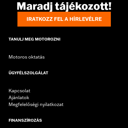
Maradj tájékozott!
purchase of new gaskets. See dealer for information.
IRATKOZZ FEL A HÍRLEVÉLRE
TANULJ MEG MOTOROZNI
Motoros oktatás
ÜGYFÉLSZOLGÁLAT
Kapcsolat
Ajánlatok
Megfelelőségi nyilatkozat
FINANSZÍROZÁS