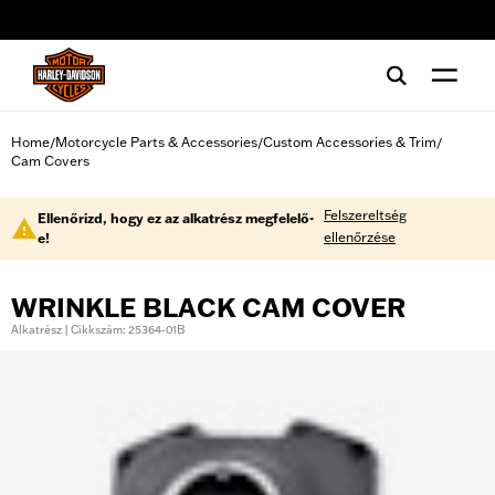
web accessibility
Home
Motorcycle Parts & Accessories
Custom Accessories & Trim
/
/
/
Cam Covers
Felszereltség
Ellenőrizd, hogy ez az alkatrész megfelelő-
ellenőrzése
e!
WRINKLE BLACK CAM COVER
Alkatrész | Cikkszám: 25364-01B