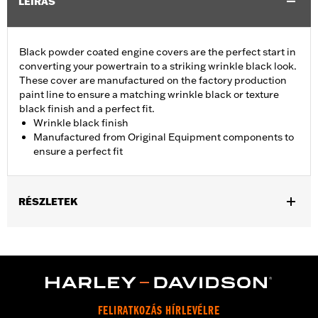
LEÍRÁS
Black powder coated engine covers are the perfect start in
converting your powertrain to a striking wrinkle black look.
These cover are manufactured on the factory production
paint line to ensure a matching wrinkle black or texture
black finish and a perfect fit.
Wrinkle black finish
Manufactured from Original Equipment components to
ensure a perfect fit
RÉSZLETEK
Fits '01-'17 Dyna®, Softail®, '01-'16 Touring and Trike models
(except '01 EFI Touring).
Sold In Units:
Each
In the Box:
Cam Cover Only
WARRANTY:
,,,,,,,,,,,,,,,,,,,,,,,,,,,,,,,,,,,,,,,,,,,,,,,,,,,,,,,,,,,,,,,,,,
FELIRATKOZÁS HÍRLEVÉLRE
NOTES:
Removing and installing engine covers may require