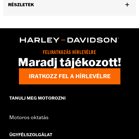
RÉSZLETEK
Gender:
Women
,
,
,
Functional Features:
Zipper Front
Pockets
Armor Included
Reflective
WARRANTY:
2 year limited warranty – Go to
www.h-
d.com/warranty
for full details
FELIRATKOZÁS HÍRLEVÉLRE
Origin:
Imported
Maradj tájékozott!
IRATKOZZ FEL A HÍRLEVÉLRE
TANULJ MEG MOTOROZNI
Motoros oktatás
ÜGYFÉLSZOLGÁLAT