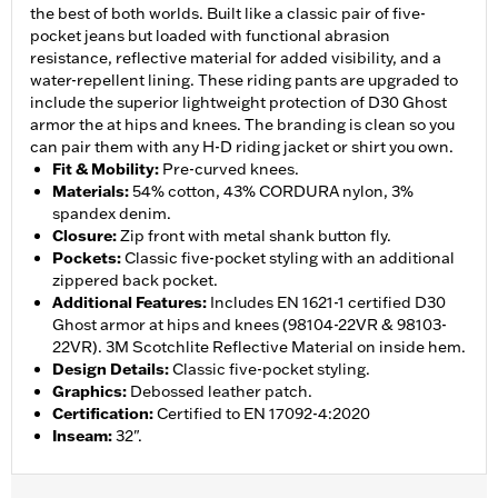
the best of both worlds. Built like a classic pair of five-
pocket jeans but loaded with functional abrasion
resistance, reflective material for added visibility, and a
water-repellent lining. These riding pants are upgraded to
include the superior lightweight protection of D30 Ghost
armor the at hips and knees. The branding is clean so you
can pair them with any H-D riding jacket or shirt you own.
Fit & Mobility
:
Pre-curved knees.
Materials
:
54% cotton, 43% CORDURA nylon, 3%
spandex denim.
Closure
:
Zip front with metal shank button fly.
Pockets
:
Classic five-pocket styling with an additional
zippered back pocket.
Additional Features
:
Includes EN 1621-1 certified D30
Ghost armor at hips and knees (98104-22VR & 98103-
22VR). 3M Scotchlite Reflective Material on inside hem.
Design Details
:
Classic five-pocket styling.
Graphics
:
Debossed leather patch.
Certification
:
Certified to EN 17092-4:2020
Inseam
:
32".