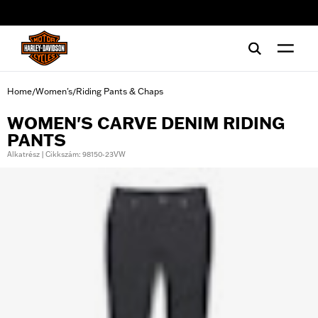
web accessibility
Home
Women's
Riding Pants & Chaps
/
/
WOMEN'S CARVE DENIM RIDING
PANTS
Alkatrész | Cikkszám: 98150-23VW