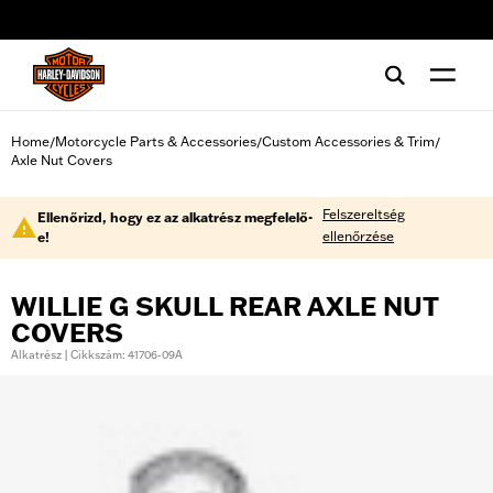
web accessibility
Home
Motorcycle Parts & Accessories
Custom Accessories & Trim
/
/
/
Axle Nut Covers
Felszereltség
Ellenőrizd, hogy ez az alkatrész megfelelő-
ellenőrzése
e!
WILLIE G SKULL REAR AXLE NUT
COVERS
Alkatrész | Cikkszám: 41706-09A