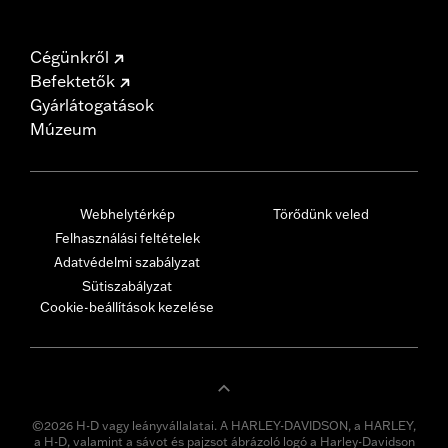
Cégünkről
Befektetők
Gyárlátogatások
Múzeum
Webhelytérkép
Törődünk veled
Felhasználási feltételek
Adatvédelmi szabályzat
Sütiszabályzat
Cookie-beállítások kezelése
©2026 H-D vagy leányvállalatai. A HARLEY-DAVIDSON, a HARLEY,
a H-D, valamint a sávot és pajzsot ábrázoló logó a Harley-Davidson