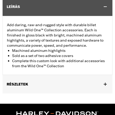
LEÍRÁS
Add daring, raw-and-rugged style with durable billet
aluminum Wild One™ Collection accessories. Each is
finished in gloss black with bright, machined aluminum
highlights, a variety of textures and exposed hardware to
communicate power, speed, and performance.
Machined aluminum highlights
Sold as a set of two adhesive covers
Complete this custom look with additional accessories
from the Wild One™ Collection
RÉSZLETEK
Fits '21-later Revolution Max models.
Installation Instructions
Sold In Units:
Pair
In the Box:
Cam Sprocket Medallions and installation