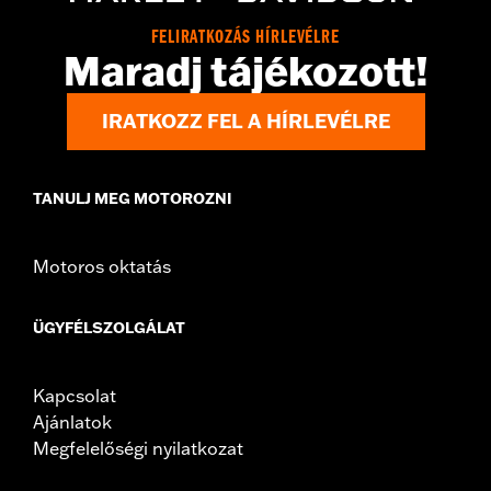
instructions
FELIRATKOZÁS HÍRLEVÉLRE
WARRANTY:
,,,,,,,,,,,,,,,,,,,,,,,,,,,,,,,,,,,,,,,,,,,,,,,,,,,,,,,,,,,,
Maradj tájékozott!
IRATKOZZ FEL A HÍRLEVÉLRE
TANULJ MEG MOTOROZNI
Motoros oktatás
ÜGYFÉLSZOLGÁLAT
Kapcsolat
Ajánlatok
Megfelelőségi nyilatkozat