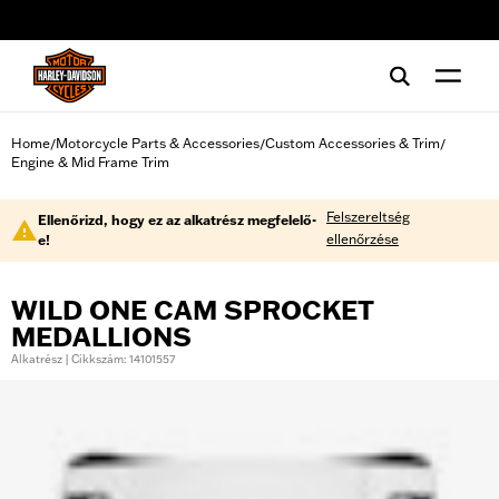
web accessibility
Home
Motorcycle Parts & Accessories
Custom Accessories & Trim
/
/
/
Engine & Mid Frame Trim
Felszereltség
Ellenőrizd, hogy ez az alkatrész megfelelő-
ellenőrzése
e!
WILD ONE CAM SPROCKET
MEDALLIONS
Alkatrész | Cikkszám: 14101557