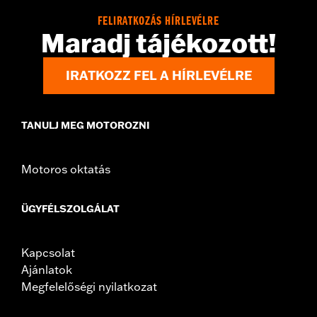
Side of Bike:
Left or Right
FELIRATKOZÁS HÍRLEVÉLRE
Sold In Units:
Each
Maradj tájékozott!
Material:
Steel
In the Box:
Rotor and chrome installation hardware
IRATKOZZ FEL A HÍRLEVÉLRE
WARRANTY:
1 year limited warranty – Go to
www.h-
d.com/warranty
for full details
TANULJ MEG MOTOROZNI
Motoros oktatás
ÜGYFÉLSZOLGÁLAT
Kapcsolat
Ajánlatok
Megfelelőségi nyilatkozat