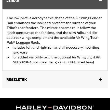
LEÍRÁS
The low-profile aerodynamic shape of the Air Wing Fender
Rail enhances the look and protects the surface of your
Trike's rear fenders. The mirror-chrome rails follow the
sleek contours of the fenders, and the slim rails and die-
cast rear wings complement the available Air Wing Tour-
Pak® Luggage Rack.
Includes left and right rail and all necessary mounting
hardware
For added visibility, add the optional Air Wing Light Kit
P/N 68286-10 (smoked lens) or 68388-10 (red lens)
RÉSZLETEK
Fits ’09-later FLHTCUTG and FLHTCUTGSE, and '10-'11 FLHXXX
models. Does not fit with Trike Fender Bra P/N 57892-11.
Installation Instructions
Sold Separately:
Air Wing Light Kit P/N 68286-10 or 68388-10