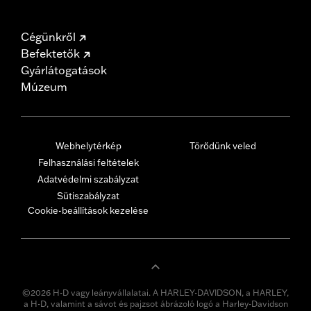
Cégünkről
Befektetők
Gyárlátogatások
Múzeum
Webhelytérkép
Törődünk veled
Felhasználási feltételek
Adatvédelmi szabályzat
Sütiszabályzat
Cookie-beállítások kezelése
©2026 H-D vagy leányvállalatai. A HARLEY-DAVIDSON, a HARLEY,
a H-D, valamint a sávot és pajzsot ábrázoló logó a Harley-Davidson