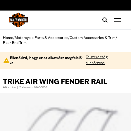
web accessibility
Home
Motorcycle Parts & Accessories
Custom Accessories & Trim
/
/
/
Rear End Trim
Felszereltség
Ellenőrizd, hogy ez az alkatrész megfelelő-
ellenőrzése
e!
TRIKE AIR WING FENDER RAIL
Alkatrész | Cikkszám: 61400058