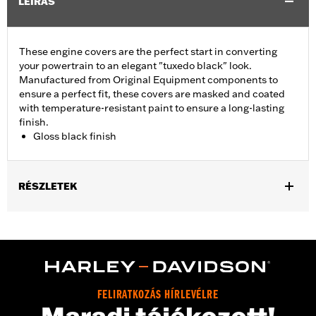
LEÍRÁS
These engine covers are the perfect start in converting
your powertrain to an elegant "tuxedo black" look.
Manufactured from Original Equipment components to
ensure a perfect fit, these covers are masked and coated
with temperature-resistant paint to ensure a long-lasting
finish.
Gloss black finish
RÉSZLETEK
Fits ’06-'17 Dyna, '07-'18 Softail (except FLSB) and ’07-'15 Touring
and Trike (except FLHTCUL and FLHTKL and ’07-'15 Touring
and Trike models equipped with Narrow-Profile Outer Primary
Cover P/N 25700385 or 25700438).
Sold In Units:
Each
In the Box:
Derby cover only
FELIRATKOZÁS HÍRLEVÉLRE
WARRANTY:
,,,,,,,,,,,,,,,,,,,,,,,,,,,,,,,,,,,,,,,,,,,,,,,,,,,,,,,,,,,,,,,,,,