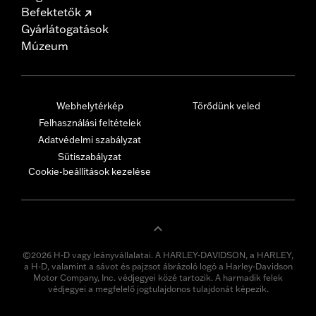
Befektetők
Gyárlátogatások
Múzeum
Webhelytérkép
Törődünk veled
Felhasználási feltételek
Adatvédelmi szabályzat
Sütiszabályzat
Cookie-beállítások kezelése
©2026 H-D vagy leányvállalatai. A HARLEY-DAVIDSON, a HARLEY,
a H-D, valamint a sávot és pajzsot ábrázoló logó a Harley-Davidson
Motor Company, Inc. védjegyei közé tartozik. A harmadik felek
védjegyei a megfelelő jogtulajdonos tulajdonát képezik.