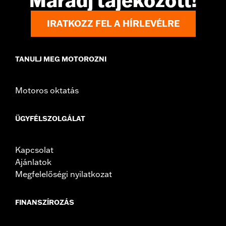
Maradj tájékozott!
NOTES:
Removing and installing engine covers may require
purchase of new gaskets. See dealer for information.
IRATKOZZ FEL A HÍRLEVÉLRE
TANULJ MEG MOTOROZNI
Motoros oktatás
ÜGYFÉLSZOLGÁLAT
Kapcsolat
Ajánlatok
Megfelelőségi nyilatkozat
FINANSZÍROZÁS