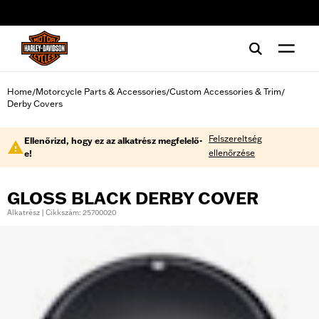
web accessibility
Home
Motorcycle Parts & Accessories
Custom Accessories & Trim
/
/
/
Derby Covers
Felszereltség
Ellenőrizd, hogy ez az alkatrész megfelelő-
ellenőrzése
e!
GLOSS BLACK DERBY COVER
Alkatrész | Cikkszám: 25700020