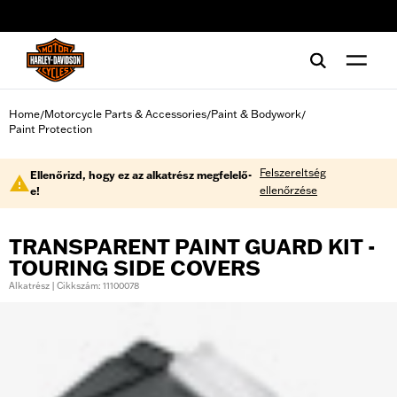
web accessibility
Home
Motorcycle Parts & Accessories
Paint & Bodywork
/
/
/
Paint Protection
Felszereltség
Ellenőrizd, hogy ez az alkatrész megfelelő-
ellenőrzése
e!
TRANSPARENT PAINT GUARD KIT -
TOURING SIDE COVERS
Alkatrész | Cikkszám: 11100078