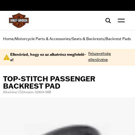
web accessibility
Home
Motorcycle Parts & Accessories
Seats & Backrests
Backrest Pads
/
/
/
Felszereltség
Ellenőrizd, hogy ez az alkatrész megfelelő-
ellenőrzése
e!
TOP-STITCH PASSENGER
BACKREST PAD
Alkatrész | Cikkszám: 52924-98B