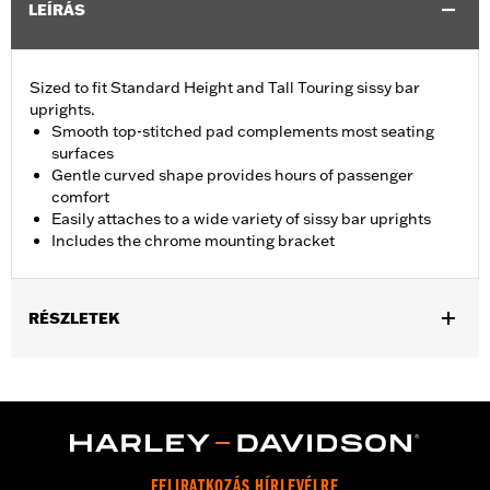
LEÍRÁS
Sized to fit Standard Height and Tall Touring sissy bar
uprights.
Smooth top-stitched pad complements most seating
surfaces
Gentle curved shape provides hours of passenger
comfort
Easily attaches to a wide variety of sissy bar uprights
Includes the chrome mounting bracket
RÉSZLETEK
Fits Standard-Height H-D® Detachables™ Passenger Sissy Bar
Uprights P/N 52300324, 52627-09A, 54247-09A, 52933-97C or
52805-97B, Tall H-D® Detachables™ Passenger Sissy Bar
Upright P/N 52723-06A, Premium H-D® Detachables™ Sissy Bar
Upright P/N 52300257 or 52300258 and Quick Release Sissy
Bar Upright 52300415 and 52300324A. Also fits '18-later Softail®
FELIRATKOZÁS HÍRLEVÉLRE