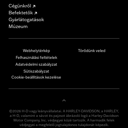
Cégünkről
Befektetők
Gyárlátogatások
Múzeum
Webhelytérkép
Törődünk veled
Felhasználási feltételek
Adatvédelmi szabályzat
Sütiszabályzat
Cookie-beállítások kezelése
©2026 H-D vagy leányvállalatai. A HARLEY-DAVIDSON, a HARLEY,
a H-D, valamint a sávot és pajzsot ábrázoló logó a Harley-Davidson
Motor Company, Inc. védjegyei közé tartozik. A harmadik felek
védjegyei a megfelelő jogtulajdonos tulajdonát képezik.