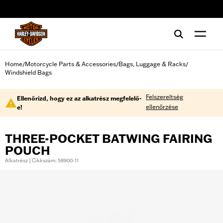
web accessibility
Home
Motorcycle Parts & Accessories
Bags, Luggage & Racks
/
/
/
Windshield Bags
Felszereltség
Ellenőrizd, hogy ez az alkatrész megfelelő-
ellenőrzése
e!
THREE-POCKET BATWING FAIRING
POUCH
Alkatrész | Cikkszám: 58900-11