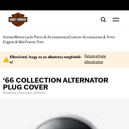
web accessibility
Home
Motorcycle Parts & Accessories
Custom Accessories & Trim
/
/
/
Engine & Mid Frame Trim
Felszereltség
Ellenőrizd, hogy ez az alkatrész megfelelő-
ellenőrzése
e!
‘66 COLLECTION ALTERNATOR
PLUG COVER
Alkatrész | Cikkszám: 25701211