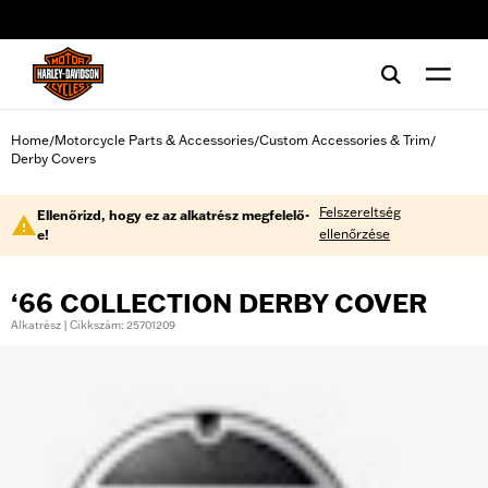
web accessibility
Home
Motorcycle Parts & Accessories
Custom Accessories & Trim
/
/
/
Derby Covers
Felszereltség
Ellenőrizd, hogy ez az alkatrész megfelelő-
ellenőrzése
e!
‘66 COLLECTION DERBY COVER
Alkatrész | Cikkszám: 25701209