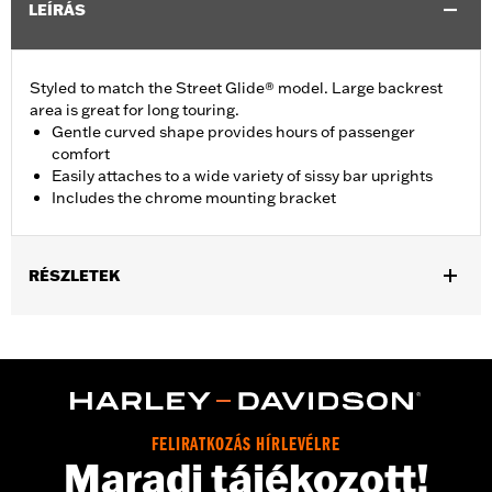
LEÍRÁS
Styled to match the Street Glide® model. Large backrest
area is great for long touring.
Gentle curved shape provides hours of passenger
comfort
Easily attaches to a wide variety of sissy bar uprights
Includes the chrome mounting bracket
RÉSZLETEK
Fits Standard-Height H-D® Detachables™ Passenger Sissy Bar
Uprights P/N 52300324, 52627-09A, 54247-09A, 52933-97C or
52805-97B, Tall H-D® Detachables™ Passenger Sissy Bar
Upright P/N 52723-06A, Premium H-D® Detachables™ Sissy Bar
Upright P/N 52300257 or 52300258 and Quick Release Sissy
Bar Upright 52300415 and 52300324A. Also fits '18-later Softail®
FELIRATKOZÁS HÍRLEVÉLRE
models equipped with Short or Standard Height HoldFast Sissy
Maradj tájékozott!
Bar Uprights. Pad height 8.0" width 12.0". Does not fit '21-later