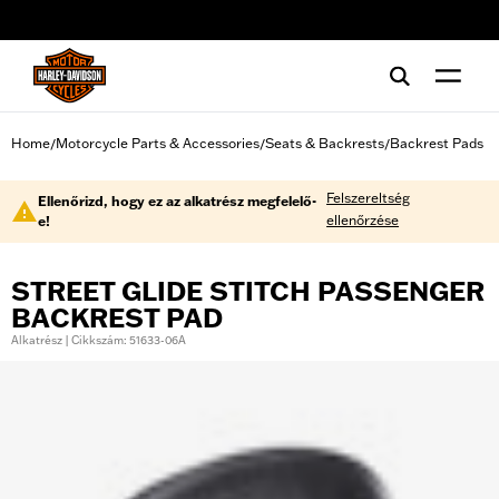
web accessibility
Home
Motorcycle Parts & Accessories
Seats & Backrests
Backrest Pads
/
/
/
Felszereltség
Ellenőrizd, hogy ez az alkatrész megfelelő-
ellenőrzése
e!
STREET GLIDE STITCH PASSENGER
BACKREST PAD
Alkatrész | Cikkszám: 51633-06A