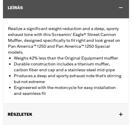
LEÍRÁS
Realize a significant weight reduction and a deep, sporty
exhaust tone with this Screamin' Eagle® Street Cannon
Muffler, designed specifically to fit right and look great on
Pan America™ 1250 and Pan America™ 1250 Special
models.
Weighs 42% less than the Original Equipment muffler
Durable construction includes a titanium muffler,
carbon fiber end cap and a stainless-steel mid-pipe
Produces a deep and sporty exhaust note that’s stirring
but not extreme
Engineered with the motorcycle for easy installation
and seamless fit
RÉSZLETEK
Fits '21-later RA1250 and RA1250S models. California models