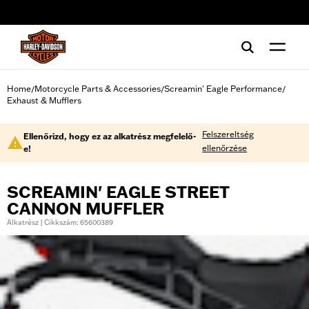
web accessibility
Home
Motorcycle Parts & Accessories
Screamin' Eagle Performance
/
/
/
Exhaust & Mufflers
Felszereltség
Ellenőrizd, hogy ez az alkatrész megfelelő-
ellenőrzése
e!
SCREAMIN' EAGLE STREET
CANNON MUFFLER
Alkatrész | Cikkszám: 65600389