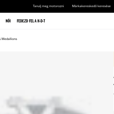
Tanulj meg motorozni
Márkakereskedő keresése
NŐI
FEDEZD FEL A H-D-T
& Medallions