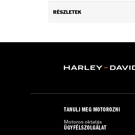
RÉSZLETEK
Fits '55-'56 FL models.
Sold In Units:
Pair
In the Box:
2 fuel tank nameplates
WARRANTY:
1 year limited warranty 
TANULJ MEG MOTOROZNI
Motoros oktatás
ÜGYFÉLSZOLGÁLAT