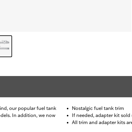
ind, our popular fuel tank
Nostalgic fuel tank trim
odels. In addition, we now
If needed, adapter kit sol
All trim and adapter kits ar