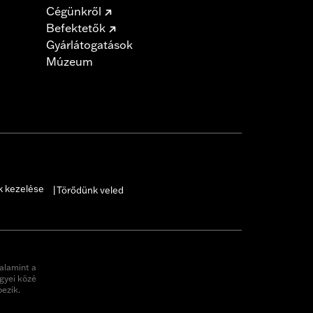
Cégünkről
Befektetők
Gyárlátogatások
Múzeum
k kezelése
Törődünk veled
|
alamint a
gyei közé
pezik.