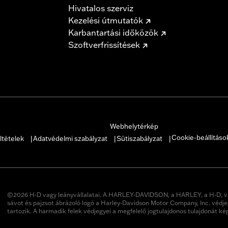
Hivatalos szerviz
Kezelési útmutatók
Karbantartási időközök
Szoftverfrissítések
Webhelytérkép
Cookie-beállításo
ltételek
Adatvédelmi szabályzat
Sütiszabályzat
|
|
|
©2026 H-D vagy leányvállalatai. A HARLEY-DAVIDSON, a HARLEY, a H-D, v
sávot és pajzsot ábrázoló logó a Harley-Davidson Motor Company, Inc. védje
tartozik. A harmadik felek védjegyei a megfelelő jogtulajdonos tulajdonát ké