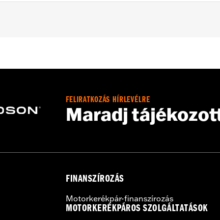
– Go to
www.h-d.com/warranty
for full details
FELIRATKOZÁS HÍRLEVÉLRE
Maradj tájékozot
FINANSZÍROZÁS
Motorkerékpár-finanszírozás
MOTORKERÉKPÁROS SZOLGÁLTATÁSOK