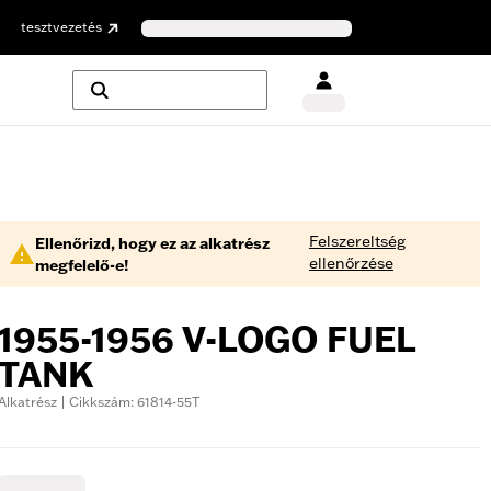
tesztvezetés
Felszereltség
Ellenőrizd, hogy ez az alkatrész
ellenőrzése
megfelelő-e!
1955-1956 V-LOGO FUEL
TANK
Alkatrész | Cikkszám: 61814-55T