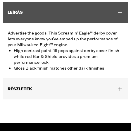
LEÍRÁS
Advertise the goods. This Screamin’ Eagle™ derby cover
lets everyone know you’ve amped up the performance of
your Milwaukee-Eight™ engine.
High contrast paint fill pops against derby cover finish
while red Bar & Shield provides a premium
performance look
Gloss Black finish matches other dark finishes
RÉSZLETEK
Fits ’16-later Touring and Trike and ’15-later FLHTCUL and
FLHTKL models. Also fits ’07-later Touring and Trike models
equipped with Narrow-Profile Outer Primary Cover P/N
25700385 or 25700438.
Installation Instructions