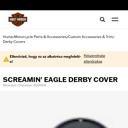
web accessibility
Home
Motorcycle Parts & Accessories
Custom Accessories & Trim
/
/
/
Derby Covers
Felszereltség
Ellenőrizd, hogy ez az alkatrész megfelelő-
ellenőrzése
e!
SCREAMIN' EAGLE DERBY COVER
Alkatrész | Cikkszám: 25701403