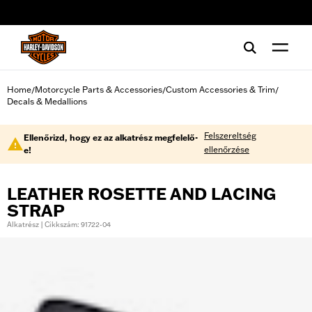
web accessibility
Home
Motorcycle Parts & Accessories
Custom Accessories & Trim
/
/
/
Decals & Medallions
Felszereltség
Ellenőrizd, hogy ez az alkatrész megfelelő-
ellenőrzése
e!
LEATHER ROSETTE AND LACING
STRAP
Alkatrész | Cikkszám: 91722-04