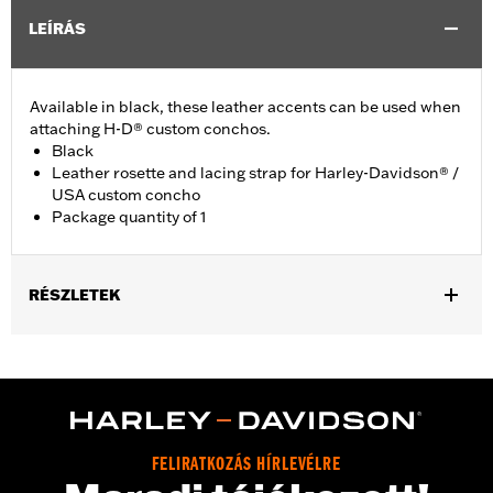
LEÍRÁS
Available in black, these leather accents can be used when
attaching H-D® custom conchos.
Black
Leather rosette and lacing strap for Harley-Davidson® /
USA custom concho
Package quantity of 1
RÉSZLETEK
Universal fitment.
Installation Instructions
Water Resistant:
No
Sold Separately:
Conchos
Sold In Units:
Each
FELIRATKOZÁS HÍRLEVÉLRE
Material:
Leather