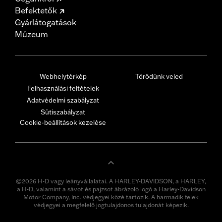
Befektetők
Gyárlátogatások
Múzeum
Webhelytérkép
Törődünk veled
Felhasználási feltételek
Adatvédelmi szabályzat
Sütiszabályzat
Cookie-beállítások kezelése
©2026 H-D vagy leányvállalatai. A HARLEY-DAVIDSON, a HARLEY,
a H-D, valamint a sávot és pajzsot ábrázoló logó a Harley-Davidson
Motor Company, Inc. védjegyei közé tartozik. A harmadik felek
védjegyei a megfelelő jogtulajdonos tulajdonát képezik.