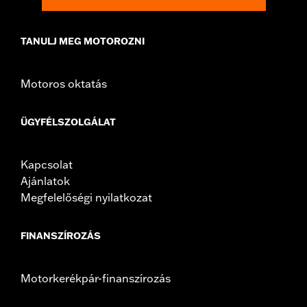
Sold In Units:
Pair
In the Box:
Left and right footpegs and all necessary mounting
hardware
TANULJ MEG MOTOROZNI
WARRANTY:
1 year limited warranty – Go to
www.h-
d.com/warranty
for full details
Motoros oktatás
ÜGYFÉLSZOLGÁLAT
Kapcsolat
Ajánlatok
Megfelelőségi nyilatkozat
FINANSZÍROZÁS
Motorkerékpár-finanszírozás