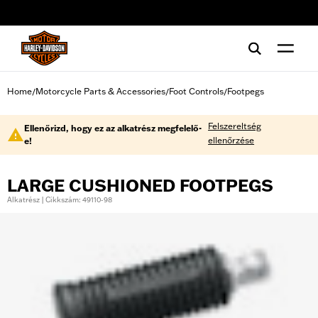
web accessibility
Home
Motorcycle Parts & Accessories
Foot Controls
Footpegs
/
/
/
Felszereltség
Ellenőrizd, hogy ez az alkatrész megfelelő-
ellenőrzése
e!
LARGE CUSHIONED FOOTPEGS
Alkatrész | Cikkszám: 49110-98