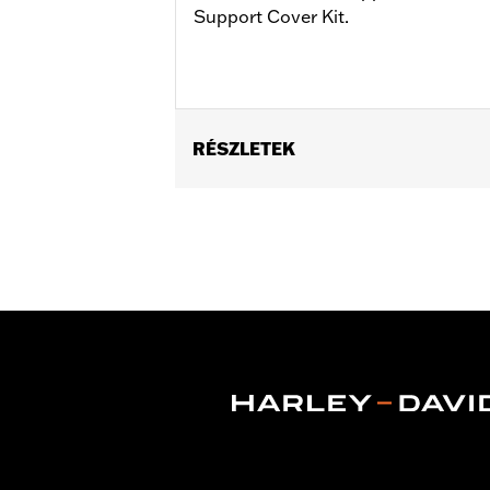
Support Cover Kit.
RÉSZLETEK
Fits '18-later FLDE, FLHC, FLHCS and
Installation Instructions
Sold In Units:
Pair
In the Box:
Left and right fender sup
WARRANTY:
1 year limited warranty 