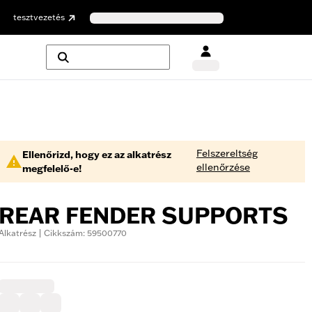
tesztvezetés
Felszereltség
Ellenőrizd, hogy ez az alkatrész
ellenőrzése
megfelelő-e!
REAR FENDER SUPPORTS
Alkatrész | Cikkszám: 59500770