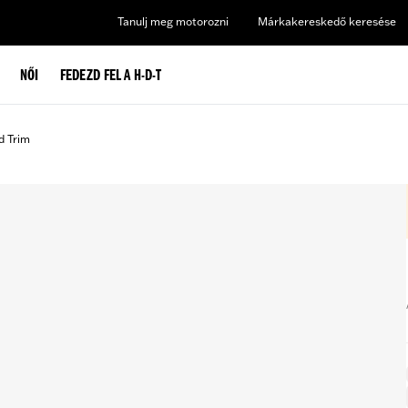
Tanulj meg motorozni
Márkakereskedő keresése
NŐI
FEDEZD FEL A H-D-T
d Trim