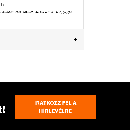
sh
assenger sissy bars and luggage
s
IRATKOZZ FEL A
t!
HÍRLEVÉLRE