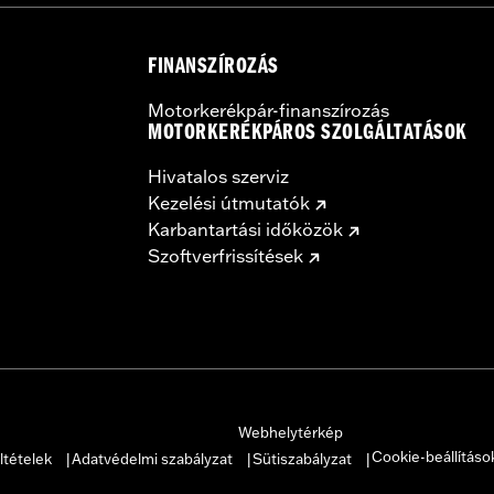
FINANSZÍROZÁS
Motorkerékpár-finanszírozás
MOTORKERÉKPÁROS SZOLGÁLTATÁSOK
Hivatalos szerviz
Kezelési útmutatók
Karbantartási időközök
Szoftverfrissítések
Webhelytérkép
Cookie-beállításo
ltételek
Adatvédelmi szabályzat
Sütiszabályzat
|
|
|