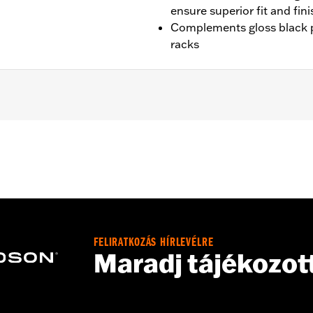
ensure superior fit and fini
Complements gloss black p
racks
 '24 FLI models.
port covers, mounting hardware and installation instruction
– Go to
www.h-d.com/warranty
for full details
FELIRATKOZÁS HÍRLEVÉLRE
Maradj tájékozot