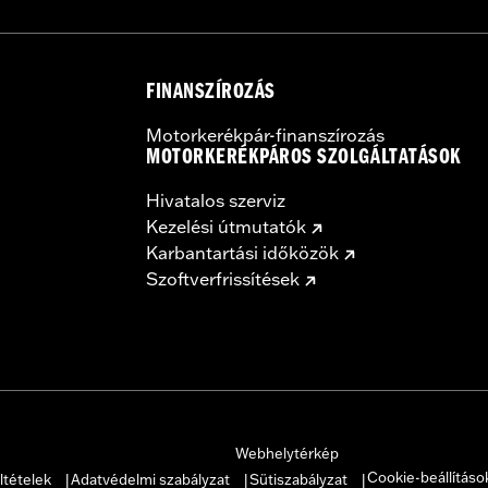
FINANSZÍROZÁS
Motorkerékpár-finanszírozás
MOTORKERÉKPÁROS SZOLGÁLTATÁSOK
Hivatalos szerviz
Kezelési útmutatók
Karbantartási időközök
Szoftverfrissítések
Webhelytérkép
Cookie-beállításo
ltételek
Adatvédelmi szabályzat
Sütiszabályzat
|
|
|