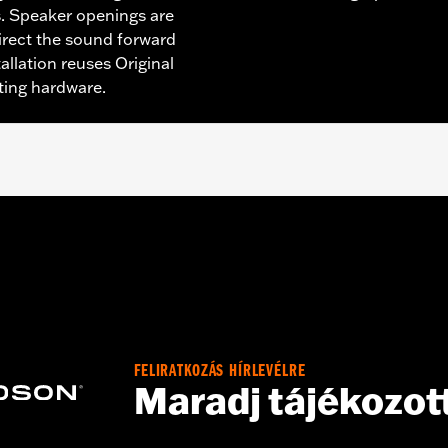
 Speaker openings are
irect the sound forward
allation reuses Original
ing hardware.
d Harley-Davidson® Audio powered by Rockford Fosgate® o
XSE, '24-later FLHX, FLTRX and FLTRXSTSE models.
Kit
id only
FELIRATKOZÁS HÍRLEVÉLRE
Maradj tájékozot