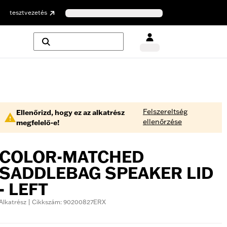
tesztvezetés
Felszereltség
Ellenőrizd, hogy ez az alkatrész
ellenőrzése
megfelelő-e!
COLOR-MATCHED
SADDLEBAG SPEAKER LID
- LEFT
Alkatrész | Cikkszám: 90200827ERX