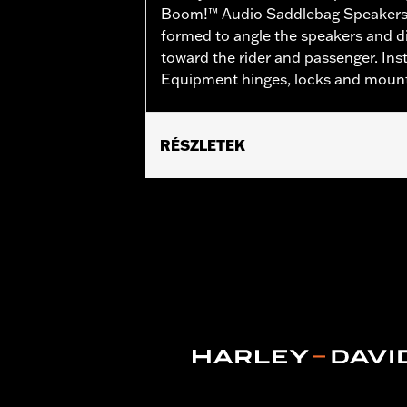
Boom!™ Audio Saddlebag Speakers.
formed to angle the speakers and d
toward the rider and passenger. Inst
Equipment hinges, locks and mount
RÉSZLETEK
Fits '14-'24 Touring models equippe
Does not fit '23-later FLHXSE, FLTR
Installation Instructions
Additional Colors Available
Sold Separately:
Saddlebag Speaker 
Sold In Units:
Each
In the Box:
Left Saddlebag Speaker L