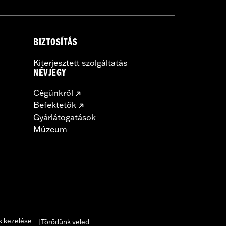
BIZTOSÍTÁS
Kiterjesztett szolgáltatás
NÉVJEGY
Cégünkről
Befektetők
Gyárlátogatások
Múzeum
k kezelése
Törődünk veled
|