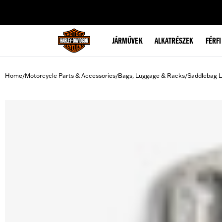
web accessibility
JÁRMŰVEK
ALKATRÉSZEK
FÉRFI
Home
Motorcycle Parts & Accessories
Bags, Luggage & Racks
Saddlebag L
/
/
/