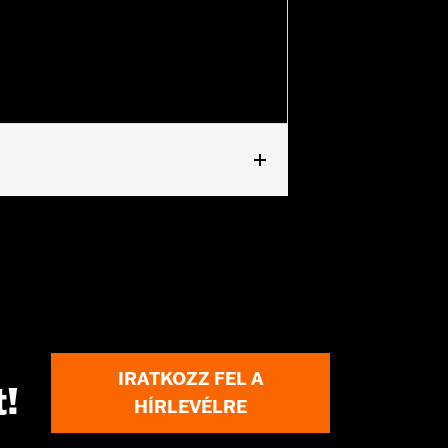
r Boom!® Audio Saddlebag Speakers.
IRATKOZZ FEL A
t!
HÍRLEVÉLRE