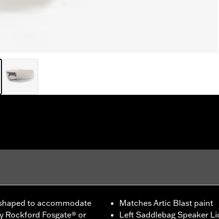
 shaped to accommodate
Matches Artic Blast paint
y Rockford Fosgate® or
Left Saddlebag Speaker Li