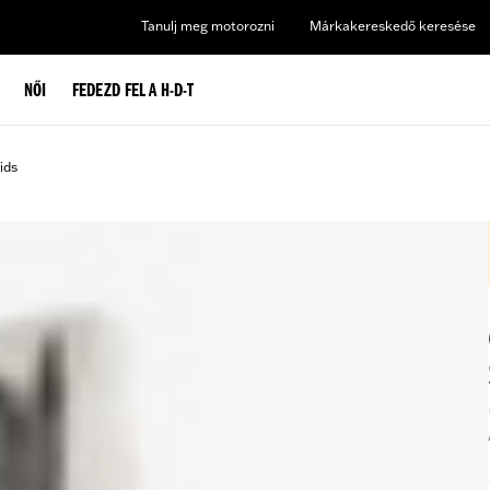
Tanulj meg motorozni
Márkakereskedő keresése
NŐI
FEDEZD FEL A H-D-T
ids