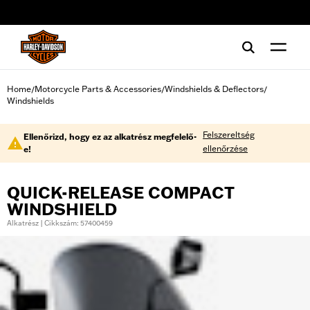
web accessibility
Home
Motorcycle Parts & Accessories
Windshields & Deflectors
/
/
/
Windshields
Felszereltség
Ellenőrizd, hogy ez az alkatrész megfelelő-
ellenőrzése
e!
QUICK-RELEASE COMPACT
WINDSHIELD
Alkatrész | Cikkszám: 57400459