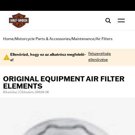
web accessibility
Home
Motorcycle Parts & Accessories
Maintenance
Air Filters
/
/
/
Felszereltség
Ellenőrizd, hogy ez az alkatrész megfelelő-
ellenőrzése
e!
ORIGINAL EQUIPMENT AIR FILTER
ELEMENTS
Alkatrész | Cikkszám: 29509-06