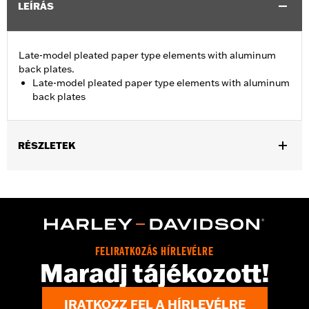
LEÍRÁS
Late-model pleated paper type elements with aluminum
back plates.
Late-model pleated paper type elements with aluminum
back plates
RÉSZLETEK
Fits '06-'10 FLHTCUSE models.
Sold In Units:
Each
In the Box:
Air filter only
WARRANTY:
1 year limited warranty – Go to
www.h-
d.com/warranty
for full details
FELIRATKOZÁS HÍRLEVÉLRE
Maradj tájékozott!
IRATKOZZ FEL A HÍRLEVÉLRE