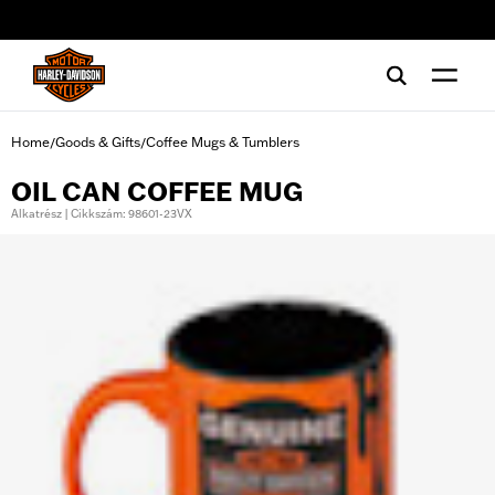
web accessibility
Home
Goods & Gifts
Coffee Mugs & Tumblers
/
/
OIL CAN COFFEE MUG
Alkatrész | Cikkszám: 98601-23VX