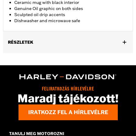
Ceramic mug with black interior
Genuine Oil graphic on both sides
Sculpted oil drip accents
Dishwasher and microwave safe
RÉSZLETEK
Gender:
Unisex
Dimension Description:
4.5" H x 4" L x 6" W
FELIRATKOZÁS HÍRLEVÉLRE
Maradj tájékozott!
IRATKOZZ FEL A HÍRLEVÉLRE
TANULJ MEG MOTOROZNI