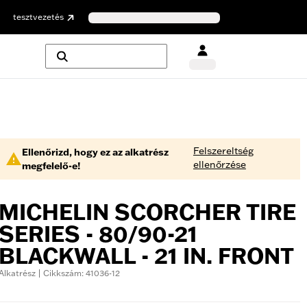
tesztvezetés
Felszereltség
Ellenőrizd, hogy ez az alkatrész
ellenőrzése
megfelelő-e!
MICHELIN SCORCHER TIRE
SERIES - 80/90-21
BLACKWALL - 21 IN. FRONT
Alkatrész | Cikkszám: 41036-12