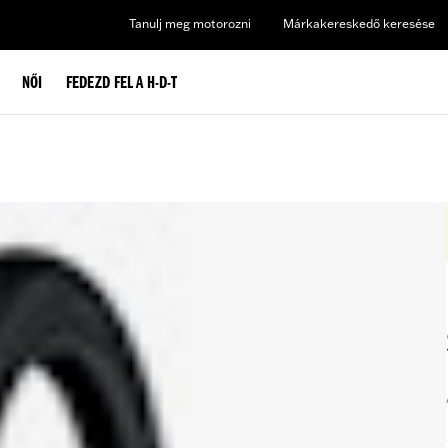
Tanulj meg motorozni
Márkakereskedő keresése
NŐI
FEDEZD FEL A H-D-T