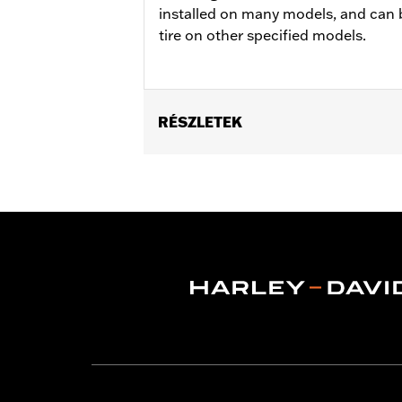
installed on many models, and can 
tire on other specified models.
RÉSZLETEK
Fits '04-'10 XL 883C and 1200C, '12-'
Position On Bike:
Front
Sold In Units:
Each
In the Box:
Tire only
Rim Size:
2.15 x 21
Rim Size UOM:
Inches
Tire Size:
80/90-21
Tread:
Scorcher 31
WARNING:
Use only H-D® approved tir
manufacturers on the same m
NOTES:
Harley-Davidson® recommends