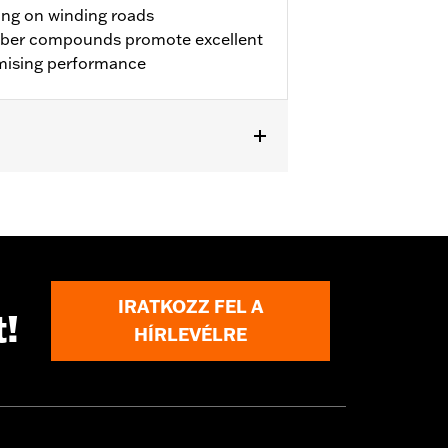
ing on winding roads
bber compounds promote excellent
mising performance
IRATKOZZ FEL A
t!
HÍRLEVÉLRE
 approved tires from different
t in death or serious injury.
Rim Bands.