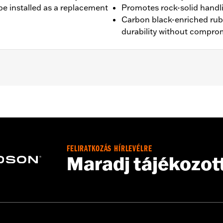
be installed as a replacement
Promotes rock-solid handl
Carbon black-enriched ru
durability without compro
16 XL1200V and '10-'17 FXDWG models.
FELIRATKOZÁS HÍRLEVÉLRE
Maradj tájékozot
es. See an H-D® dealer. Using non-approved tires or mixing
otorcycle, can adversely affect stability, which could resul
 the use of approved Michelin® and Dunlop® Tubes and 