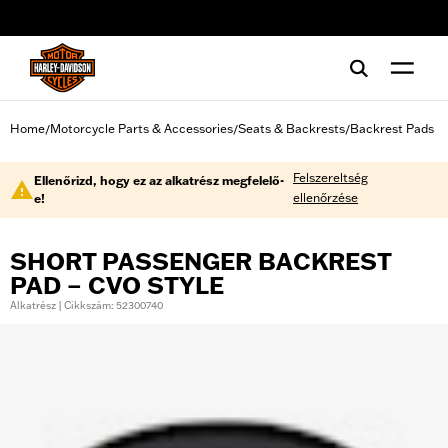
web accessibility
Home
Motorcycle Parts & Accessories
Seats & Backrests
Backrest Pads
/
/
/
Felszereltség
Ellenőrizd, hogy ez az alkatrész megfelelő-
ellenőrzése
e!
SHORT PASSENGER BACKREST
PAD – CVO STYLE
Alkatrész | Cikkszám: 52300740