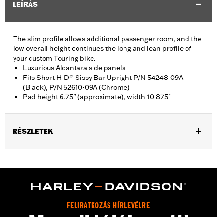
LEÍRÁS
The slim profile allows additional passenger room, and the
low overall height continues the long and lean profile of
your custom Touring bike.
Luxurious Alcantara side panels
Fits Short H-D® Sissy Bar Upright P/N 54248-09A
(Black), P/N 52610-09A (Chrome)
Pad height 6.75" (approximate), width 10.875"
RÉSZLETEK
Fits Short H-D Detachables Passenger Sissy Bar Upright P/N
52935-04A, 52610-09A or 54248-09A. Also fits ’18-later Softail
models equipped with Short or Standard Height Holdfast Sissy
Bar Uprights. Does not fit '21-later FLH, '23-later FLHFB, '24-
later FLTRXSTSE, '25-later FLHXU, FLTRXRRSE and '26-later
FLHXL, FLHXLSE and FLTRXL models or seats with tall
FELIRATKOZÁS HÍRLEVÉLRE
passenger pillion pads. Pad height 6.5" width 10.5".