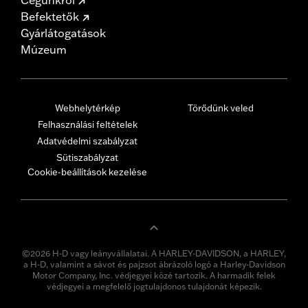
Befektetők
Gyárlátogatások
Múzeum
Webhelytérkép
Törődünk veled
Felhasználási feltételek
Adatvédelmi szabályzat
Sütiszabályzat
Cookie-beállítások kezelése
©2026 H-D vagy leányvállalatai. A HARLEY-DAVIDSON, a HARLEY,
a H-D, valamint a sávot és pajzsot ábrázoló logó a Harley-Davidson
Motor Company, Inc. védjegyei közé tartozik. A harmadik felek
védjegyei a megfelelő jogtulajdonos tulajdonát képezik.