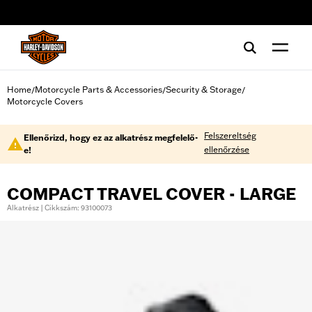
web accessibility
Home
Motorcycle Parts & Accessories
Security & Storage
/
/
/
Motorcycle Covers
Felszereltség
Ellenőrizd, hogy ez az alkatrész megfelelő-
ellenőrzése
e!
COMPACT TRAVEL COVER - LARGE
Alkatrész | Cikkszám: 93100073