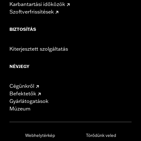
Karbantartási időközök
Szoftverfrissítések
BIZTOSÍTÁS
Kiterjesztett szolgáltatás
NÉVJEGY
Cégünkről
Befektetők
Gyárlátogatások
Múzeum
Webhelytérkép
Törődünk veled